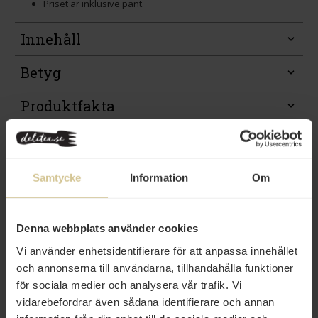
Priset är inklusive pant.
Innehåll
Betyg
Produktfakta
Prishistorik
Samtycke
Information
Om
Denna webbplats använder cookies
Från samma varumärke
Vi använder enhetsidentifierare för att anpassa innehållet
och annonserna till användarna, tillhandahålla funktioner
för sociala medier och analysera vår trafik. Vi
vidarebefordrar även sådana identifierare och annan