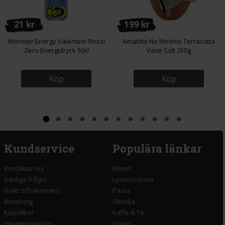
21 kr
199 kr
Monster Energy Valentino Rossi
Amabito No Moshio Terracotta
Zero Energidryck 50cl
Vase Salt 250g
Köp
Köp
Kundservice
Populära länkar
Kontakta oss
Monin
Vanliga frågor
Lyxkonserver
Frakt och leverans
Pasta
Betalning
Olivolja
Köpvillkor
Kaffe & Te
Integritetspolicy
Oliver