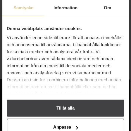
Samtycke
Information
Om
52 kr
Denna webbplats använder cookies
Vi använder enhetsidentifierare för att anpassa innehållet
Moilas Ströbröd Glutenfritt 350g
och annonserna till användarna, tillhandahålla funktioner
för sociala medier och analysera vår trafik. Vi
Köp
vidarebefordrar även sådana identifierare och annan
information från din enhet till de sociala medier och
annons- och analysföretag som vi samarbetar med.
Dessa kan i sin tur kombinera informationen med annan
information som du har tillhandahållit eller som de har
Kundservice
Populära länkar
samlat in när du har använt deras tjänster.
Kontakta oss
Monin
Vanliga frågor
Lyxkonserver
Tillåt alla
Frakt och leverans
Pasta
Betalning
Olivolja
Köpvillkor
Kaffe & Te
Anpassa