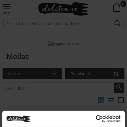
0
MENY
Moilas
Filtrera
Popularitet