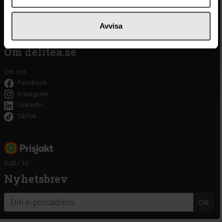
Integritetspolicy
Oliver
Cookieinställningar
Pistagekräm
Jobba hos oss
Press
/
Länkar
Avvisa
Tillgänglighet
Om delitea.se
Om oss
Facebook
Instagram
LinkedIn
TikTok
9,00 / 10
Nyhetsbrev
OK