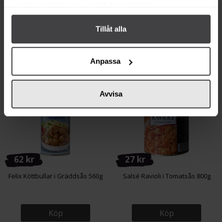
Köp
Köp
samlat in när du har använt deras tjänster.
Tillåt alla
Anpassa
Andra köper även
Avvisa
62 kr
27 kr
Felix Köttbullar i Gräddsås 560g
Salsé Ravioli i Tomatsås 800g
Köp
Köp