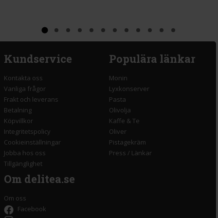
Kundservice
Populära länkar
Kontakta oss
Monin
Vanliga frågor
Lyxkonserver
Frakt och leverans
Pasta
Betalning
Olivolja
Köpvillkor
Kaffe & Te
Integritetspolicy
Oliver
Cookieinställningar
Pistagekräm
Jobba hos oss
Press
/
Länkar
Tillgänglighet
Om delitea.se
Om oss
Facebook