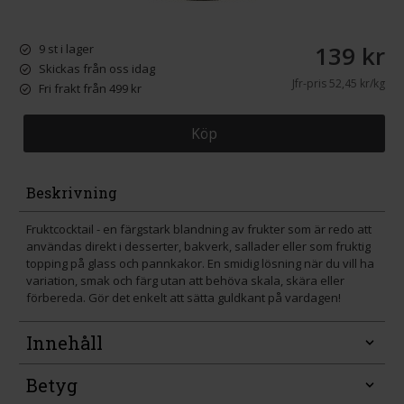
139 kr
9 st i lager
Skickas från oss idag
Jfr-pris
52,45 kr/kg
Fri frakt från 499 kr
Köp
Beskrivning
Fruktcocktail - en färgstark blandning av frukter som är redo att
användas direkt i desserter, bakverk, sallader eller som fruktig
topping på glass och pannkakor. En smidig lösning när du vill ha
variation, smak och färg utan att behöva skala, skära eller
förbereda. Gör det enkelt att sätta guldkant på vardagen!
Innehåll
Betyg