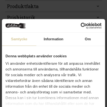
Produktfakta
Prishistorik
Relaterade varor
Samtycke
Information
Om
Kampanj
Denna webbplats använder cookies
Vi använder enhetsidentifierare för att anpassa innehållet
och annonserna till användarna, tillhandahålla funktioner
för sociala medier och analysera vår trafik. Vi
vidarebefordrar även sådana identifierare och annan
37 kr
119 kr
information från din enhet till de sociala medier och
Del Monte Fruktcocktail i Juice
Monin Pear Purée 100cl
annons- och analysföretag som vi samarbetar med.
415g
Dessa kan i sin tur kombinera informationen med annan
information som du har tillhandahållit eller som de har