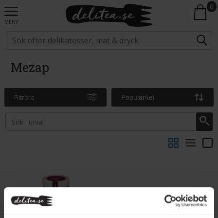
0
MENY
Mezap
Filtrera
Popularitet