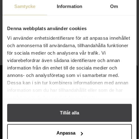
Samtycke
Information
Om
52 kr
Mezap Sesampasta Tahini 280g
Denna webbplats använder cookies
Vi använder enhetsidentifierare för att anpassa innehållet
Köp
och annonserna till användarna, tillhandahålla funktioner
för sociala medier och analysera vår trafik. Vi
vidarebefordrar även sådana identifierare och annan
information från din enhet till de sociala medier och
Kundservice
Populära länkar
annons- och analysföretag som vi samarbetar med.
Dessa kan i sin tur kombinera informationen med annan
Kontakta oss
Monin
information som du har tillhandahållit eller som de har
Vanliga frågor
Lyxkonserver
samlat in när du har använt deras tjänster.
Frakt och leverans
Pasta
Betalning
Olivolja
Tillåt alla
Köpvillkor
Kaffe & Te
Integritetspolicy
Oliver
Cookieinställningar
Pistagekräm
Anpassa
Jobba hos oss
Press
/
Länkar