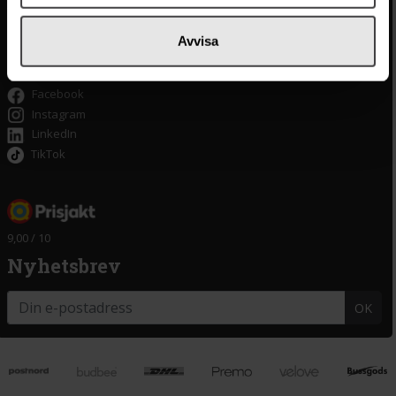
Tillgänglighet
Om delitea.se
Avvisa
Om oss
Facebook
Instagram
LinkedIn
TikTok
9,00 / 10
Nyhetsbrev
OK