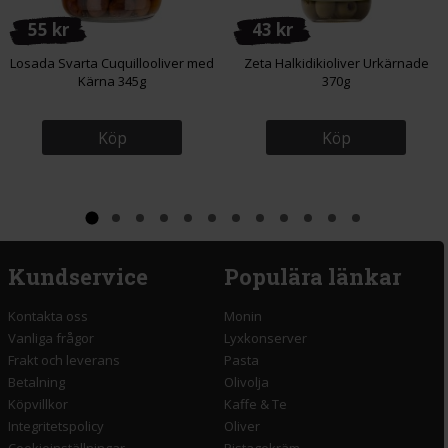
55 kr
43 kr
Losada Svarta Cuquillooliver med
Zeta Halkidikioliver Urkärnade
Kärna 345g
370g
Köp
Köp
Kundservice
Populära länkar
Kontakta oss
Monin
Vanliga frågor
Lyxkonserver
Frakt och leverans
Pasta
Betalning
Olivolja
Köpvillkor
Kaffe & Te
Integritetspolicy
Oliver