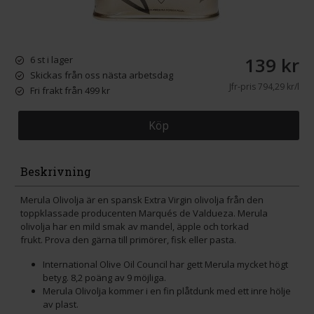
139 kr
6 st i lager
Skickas från oss nästa arbetsdag
Jfr-pris
794,29 kr/l
Fri frakt från 499 kr
Köp
Beskrivning
Merula Olivolja är en spansk Extra Virgin olivolja från den
toppklassade producenten Marqués de Valdueza. Merula
olivolja har en mild smak av mandel, äpple och torkad
frukt. Prova den gärna till primörer, fisk eller pasta.
International Olive Oil Council har gett Merula mycket högt
betyg. 8,2 poäng av 9 möjliga.
Merula Olivolja kommer i en fin plåtdunk med ett inre hölje
av plast.