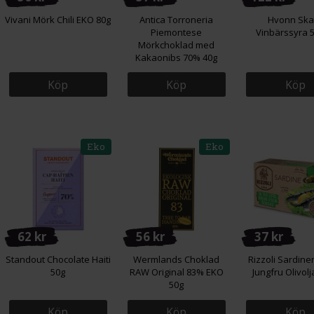
Vivani Mörk Chili EKO 80g
Antica Torroneria
Hvonn Ska
Piemontese
Vinbärssyra 
Mörkchoklad med
Kakaonibs 70% 40g
Köp
Köp
Köp
Eko
Eko
62 kr
56 kr
37 kr
Standout Chocolate Haiti
Wermlands Choklad
Rizzoli Sardiner
50g
RAW Original 83% EKO
Jungfru Olivolj
50g
Köp
Köp
Köp