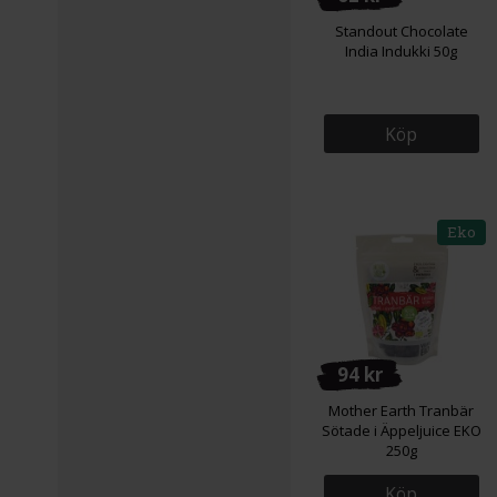
Standout Chocolate
India Indukki 50g
Köp
Eko
94 kr
Mother Earth Tranbär
Sötade i Äppeljuice EKO
250g
Köp