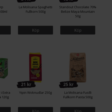
rp
La Molisana Spaghetti
Standout Chocolate 70%
500ml
Fullkorn 500g
Belize Maya Mountain
50g
Köp
Köp
21 kr
25 kr
 i Extra
Yipin Woknudlar 250g
La Molisana Fusilli
a 120g
Fullkorn Pasta 500g
Köp
Köp