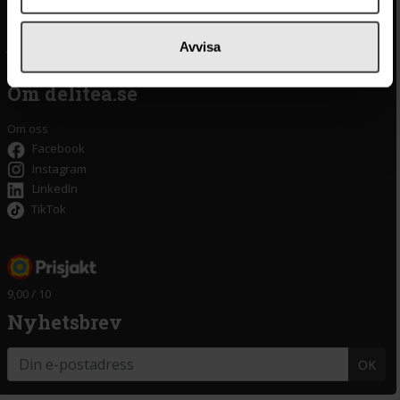
Integritetspolicy
Oliver
Cookieinställningar
Pistagekräm
Jobba hos oss
Press
/
Länkar
Avvisa
Tillgänglighet
Om delitea.se
Om oss
Facebook
Instagram
LinkedIn
TikTok
9,00 / 10
Nyhetsbrev
OK