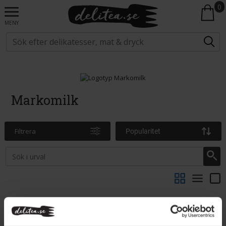
0
MENY
Markomilk
Filtrera
Popularitet