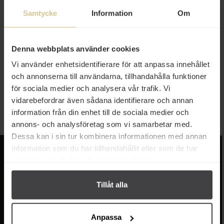
Samtycke
Information
Om
23 kr
26 kr
Denna webbplats använder cookies
Vi använder enhetsidentifierare för att anpassa innehållet
Markomilk Kondenserad Mjölk
Markomilk Dulche de Leche
397g
397g
och annonserna till användarna, tillhandahålla funktioner
för sociala medier och analysera vår trafik. Vi
Köp
Köp
vidarebefordrar även sådana identifierare och annan
information från din enhet till de sociala medier och
annons- och analysföretag som vi samarbetar med.
Dessa kan i sin tur kombinera informationen med annan
information som du har tillhandahållit eller som de har
Kundservice
Populära länkar
samlat in när du har använt deras tjänster.
Kontakta oss
Monin
Vanliga frågor
Lyxkonserver
Tillåt alla
Frakt och leverans
Pasta
Betalning
Olivolja
Köpvillkor
Kaffe & Te
Anpassa