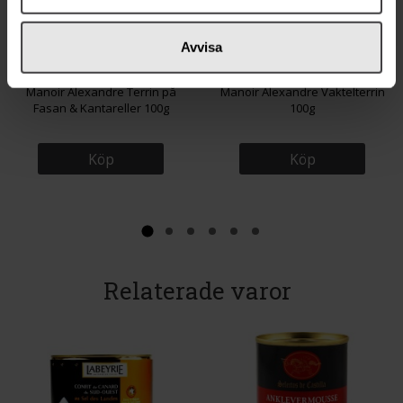
Avvisa
62 kr
56 kr
Manoir Alexandre Terrin på
Manoir Alexandre Vaktelterrin
Fasan & Kantareller 100g
100g
Köp
Köp
Relaterade varor