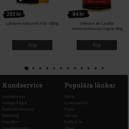
283 kr
84 kr
Labeyrie Ankconfit 4 lår 1280g
Selectos de Castilla
Anklevermousse Cognac 95g
Köp
Köp
Kundservice
Populära länkar
Kontakta oss
Monin
Vanliga frågor
Lyxkonserver
Frakt och leverans
Pasta
Betalning
Olivolja
Köpvillkor
Kaffe & Te
Integritetspolicy
Oliver