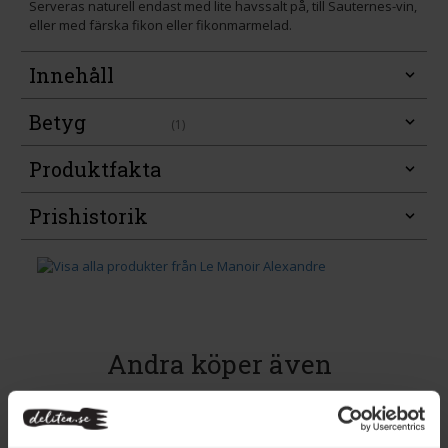
Serveras naturell endast med lite havssalt på, till Sauternes-vin,
eller med färska fikon eller fikonmarmelad.
Innehåll
Betyg
(1)
Produktfakta
Prishistorik
Andra köper även