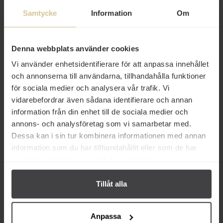
Samtycke
Information
Om
27 kr
129 kr
Denna webbplats använder cookies
Le Tribute Tonic Water 200ml
Luxardo Maraschino Cherries
Vi använder enhetsidentifierare för att anpassa innehållet
400g
och annonserna till användarna, tillhandahålla funktioner
för sociala medier och analysera vår trafik. Vi
Köp
Köp
vidarebefordrar även sådana identifierare och annan
information från din enhet till de sociala medier och
annons- och analysföretag som vi samarbetar med.
Dessa kan i sin tur kombinera informationen med annan
information som du har tillhandahållit eller som de har
samlat in när du har använt deras tjänster.
Från samma varumärke
Tillåt alla
Anpassa