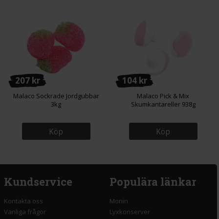
207 kr
104 kr
Malaco Sockrade Jordgubbar
Malaco Pick & Mix
3kg
Skumkantareller 938g
Köp
Köp
Kundservice
Populära länkar
Kontakta oss
Monin
Vanliga frågor
Lyxkonserver