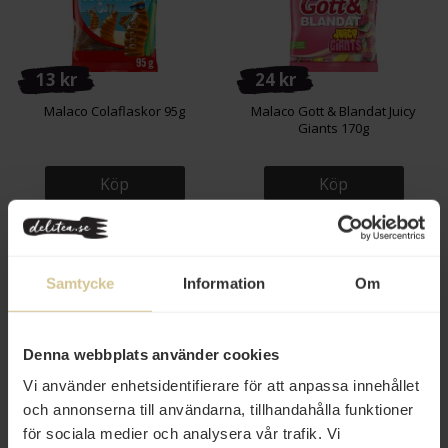
13 kr
24 kr
Malaco Colaflaskor 95g
Malaco Gott & Blandat Juicy
Giants 170g
Köp
Köp
Samtycke
Information
Om
Denna webbplats använder cookies
Vi använder enhetsidentifierare för att anpassa innehållet
14 kr
25 kr
och annonserna till användarna, tillhandahålla funktioner
för sociala medier och analysera vår trafik. Vi
Malaco Zoo 95g
Malaco Klubbor 10st