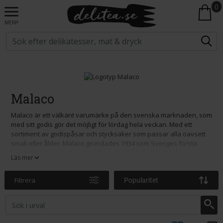
0
MENY
Malaco
Malaco är ett välkänt varumärke på den svenska marknaden, som
med sitt godis gör det möjligt för lördag hela veckan. Med ett
sortiment av godispåsar och stycksaker som passar alla oavsett
smak eller ålder. Malaco grundades 1934 som Sveriges första
lakritstillverkare, och namnet kommer från de inledande
Läs mer
bokstäverna i Malmö Lakrits Compani.
Idag hittar du mycket mer än bara lakrits i sortimentet. Sortimentet
Filtrera
Popularitet
består numer av smaker såsom surt, salt och sött. Kanske känns
Zoo, Djungelvrål, Pim Pim eller Gott & Blandat bekant? Malaco har
godis för alla åldrar och alla smaker! Sortimentet uppdateras
ständigt med nya produkter och smaker samtidigt som de