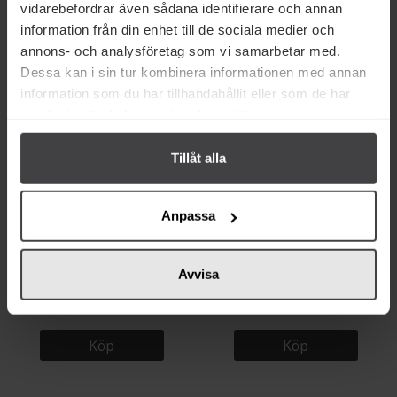
vidarebefordrar även sådana identifierare och annan
information från din enhet till de sociala medier och
annons- och analysföretag som vi samarbetar med.
Köp
Köp
Dessa kan i sin tur kombinera informationen med annan
information som du har tillhandahållit eller som de har
samlat in när du har använt deras tjänster.
Tillåt alla
Anpassa
14 kr
24 kr
Avvisa
Malaco Butterflies 96g
Malaco Kalaspatrullen 138g
Köp
Köp