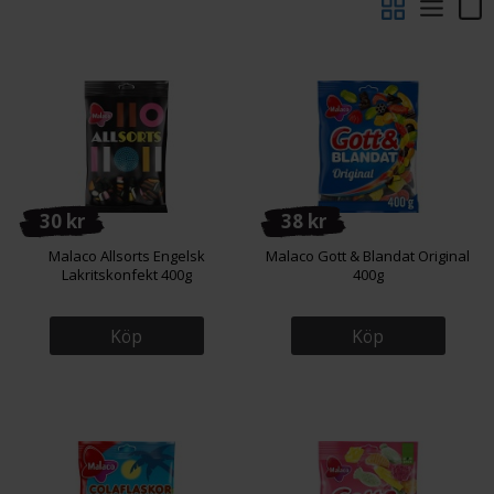
välkända favoriterna är här för att stanna.
30 kr
38 kr
Malaco Allsorts Engelsk
Malaco Gott & Blandat Original
Lakritskonfekt 400g
400g
Köp
Köp