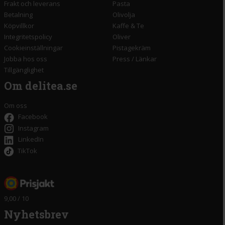
Frakt och leverans
Pasta
Betalning
Olivolja
Köpvillkor
Kaffe & Te
Integritetspolicy
Oliver
Cookieinställningar
Pistagekräm
Jobba hos oss
Press
/
Länkar
Tillgänglighet
Om delitea.se
Om oss
Facebook
Instagram
LinkedIn
TikTok
9,00 / 10
Nyhetsbrev