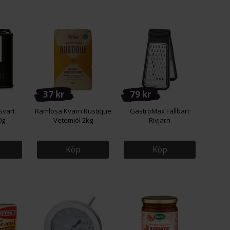
37 kr
79 kr
Svart
Ramlösa Kvarn Rustique
GastroMax Fällbart
0g
Vetemjöl 2kg
Rivjärn
Köp
Köp