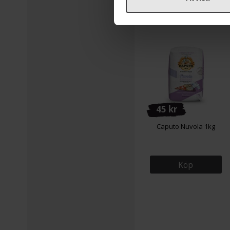
45 kr
Caputo Nuvola 1kg
Köp