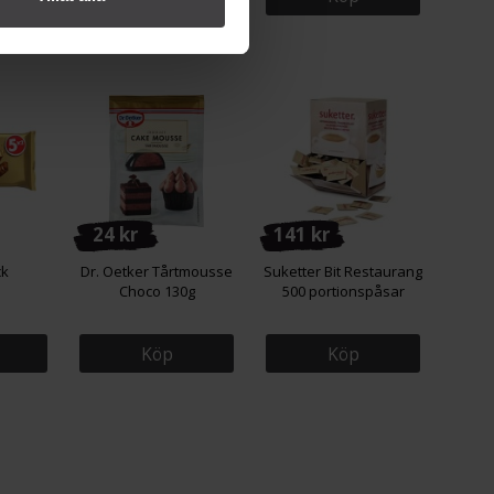
24 kr
141 kr
ck
Dr. Oetker Tårtmousse
Suketter Bit Restaurang
Choco 130g
500 portionspåsar
Köp
Köp