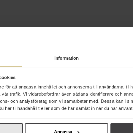
Relaterade varor
Information
cookies
e för att anpassa innehållet och annonserna till användarna, tillh
vår trafik. Vi vidarebefordrar även sådana identifierare och anna
37 kr
24 kr
29 kr
nnons- och analysföretag som vi samarbetar med. Dessa kan i sin
har tillhandahållit eller som de har samlat in när du har använt 
St. Dalfour Giftpack
Malaco Kalaspatrullen
Delicato Mazari
4x28g
138g
220g
Köp
Köp
Köp
Anpassa