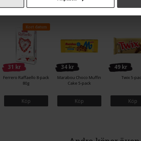
Kort datum
31 kr
34 kr
49 kr
Ferrero Raffaello 8-pack
Marabou Choco Muffin
Twix 5-pa
80g
Cake 5-pack
Köp
Köp
Köp