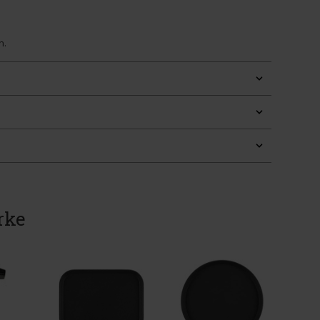
n.
rke