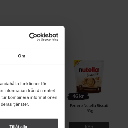
Om
andahålla funktioner för
n information från din enhet
24 kr
46 kr
 tur kombinera informationen
deras tjänster.
n 4-pack
Dr. Oetker Tårtmousse
Ferrero Nutella Biscuit
Jordgubb 96g
193g
Köp
Köp
Tillåt alla