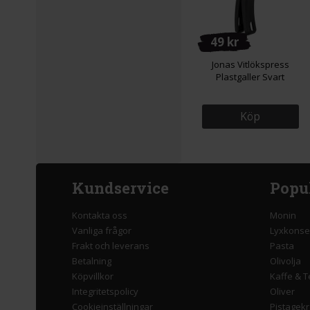
49 kr
Jonas Vitlökspress
Plastgaller Svart
Köp
Kundservice
Popu
Kontakta oss
Monin
Vanliga frågor
Lyxkonse
Frakt och leverans
Pasta
Betalning
Olivolja
Köpvillkor
Kaffe & T
Integritetspolicy
Oliver
Cookieinställningar
Pistagek