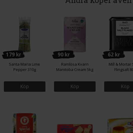
Andra köper även
179 kr
90 kr
62 kr
Santa Maria Lime
Ramlösa Kvarn
Mill & Mortar 
Pepper 310g
Manitoba Cream 5kg
Flingsalt 8
Köp
Köp
Köp