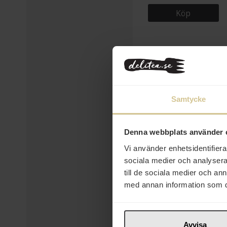
Köp
Samtycke
Denna webbplats använder 
Vi använder enhetsidentifierar
sociala medier och analysera 
35 kr
till de sociala medier och a
med annan information som du 
Little Becky
Marshmallow Små 280g
Köp
Avvisa