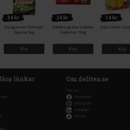
34 kr
24 kr
14 kr
Kungsörnen Vetemjöl
Göteborgs Kex Saltiner
Jotis Creme Car
Special 2kg
Salta Kex 150g
Köp
Köp
Köp
lära länkar
Om delitea.se
Om oss
rver
Facebook
Instagram
LinkedIn
e
TikTok
räm