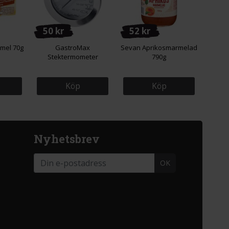
50 kr
52 kr
amel 70g
GastroMax
Sevan Aprikosmarmelad
Stektermometer
790g
Köp
Köp
Nyhetsbrev
OK