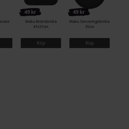
49 kr
49 kr
nnare
Maku Bistrobricka
Maku Serveringsbricka
41x31cm
35cm
Köp
Köp