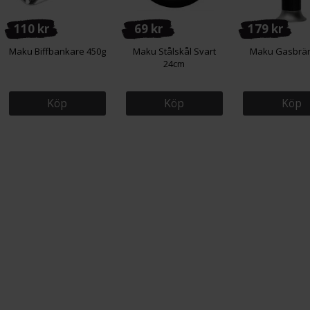
110 kr
69 kr
179 kr
Maku Biffbankare 450g
Maku Stålskål Svart
Maku Gasbrä
24cm
Köp
Köp
Köp