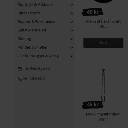
Ris, Gryn & Matkorn
49 kr
Smaksättare
Maku Stålskål Svart
Soppor & Pulvermixer
19cm
Sylt & Marmelad
Sötning
Köp
Världens Smaker
Överkänslighet & Allergi
info@delitea.se
08–4089 3300
45 kr
Maku Pincett Silikon
30cm