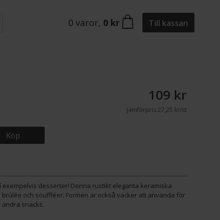
0
varor
,
0 kr
Till kassan
109 kr
Jämförpris
27,25 kr/st
Köp
ll exempelvis desserter! Denna rustikt eleganta keramiska
me brûlée och souffléer. Formen är också vacker att använda för
h andra snacks.