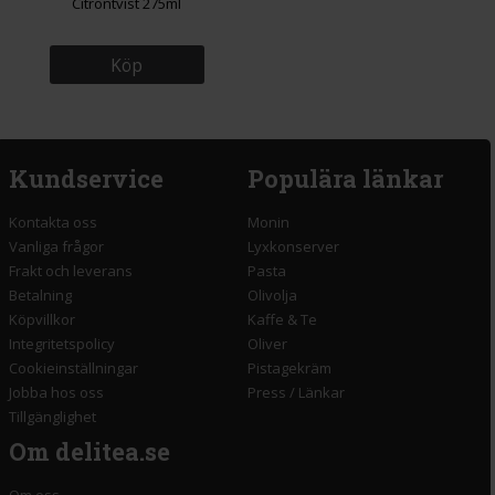
Citrontvist 275ml
Köp
Kundservice
Populära länkar
Kontakta oss
Monin
Vanliga frågor
Lyxkonserver
Frakt och leverans
Pasta
Betalning
Olivolja
Köpvillkor
Kaffe & Te
Integritetspolicy
Oliver
Cookieinställningar
Pistagekräm
Jobba hos oss
Press
/
Länkar
Tillgänglighet
Om delitea.se