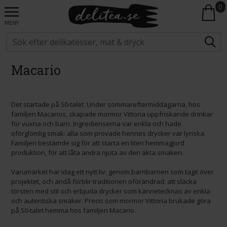
0
MENY
Macario
Det startade på 50-talet. Under sommareftermiddagarna, hos
familjen Macarios, skapade mormor Vittoria uppfriskande drinkar
för vuxna och barn. Ingredienserna var enkla och hade
oförglömlig smak: alla som provade hennes drycker var lyriska.
Familjen bestämde sig för att starta en liten hemmagjord
produktion, för att låta andra njuta av den äkta smaken.
Varumärket har idag ett nytt liv, genom barnbarnen som tagit över
projektet, och ändå förblir traditionen oförändrad: att släcka
törsten med stil och erbjuda drycker som kännetecknas av enkla
och autentiska smaker. Precis som mormor Vittoria brukade göra
på 50-talet hemma hos familjen Macario.