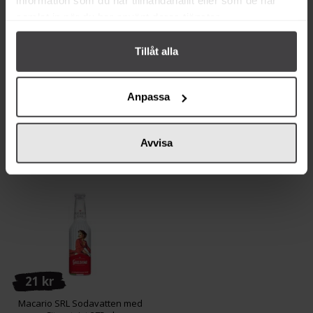
information som du har tillhandahållit eller som de har
samlat in när du har använt deras tjänster.
21 kr
21 kr
Tillåt alla
Macario SRL
Macario SRL Iste med Citron
Blodapelsinlemonad 275ml
275ml
Anpassa
Köp
Köp
Avvisa
21 kr
Macario SRL Sodavatten med