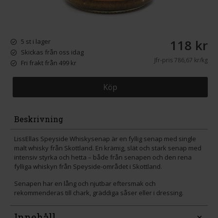
118 kr
5 st i lager
Skickas från oss idag
Jfr-pris
786,67 kr/kg
Fri frakt från 499 kr
Köp
Beskrivning
LissEllas Speyside Whiskysenap är en fyllig senap med single
malt whisky från Skottland. En krämig, slät och stark senap med
intensiv styrka och hetta – både från senapen och den rena
fylliga whiskyn från Speyside-området i Skottland.
Senapen har en lång och njutbar eftersmak och
rekommenderas till chark, gräddiga såser eller i dressing.
Innehåll