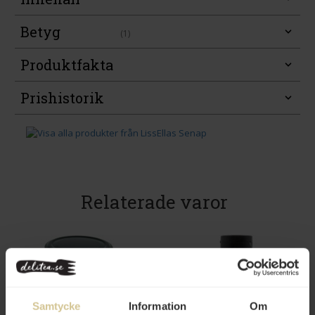
Betyg
(1)
Produktfakta
Prishistorik
Relaterade varor
Samtycke
Information
Om