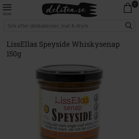
0
MENY
LissEllas Speyside Whiskysenap
150g