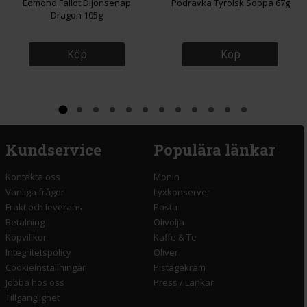
Edmond Fallot Dijonsenap
Podravka Tyrolsk Soppa 67g
Dragon 105g
Köp
Köp
Kundservice
Populära länkar
Kontakta oss
Monin
Vanliga frågor
Lyxkonserver
Frakt och leverans
Pasta
Betalning
Olivolja
Köpvillkor
Kaffe & Te
Integritetspolicy
Oliver
Cookieinställningar
Pistagekräm
Jobba hos oss
Press
/
Länkar
Tillgänglighet