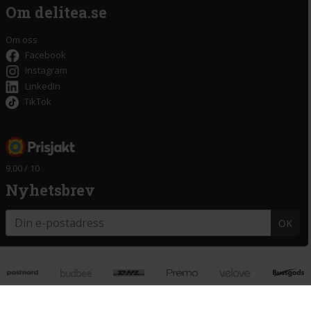
Om delitea.se
Om oss
Facebook
Instagram
LinkedIn
TikTok
9,00 / 10
Nyhetsbrev
OK