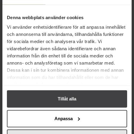
90 kr
118 kr
LissEllas Söt & Stark Senap 150g
LissEllas Söt & Stark Senap 300g
Denna webbplats använder cookies
Vi använder enhetsidentifierare för att anpassa innehållet
och annonserna till användarna, tillhandahålla funktioner
Köp
Köp
för sociala medier och analysera vår trafik. Vi
vidarebefordrar även sådana identifierare och annan
information från din enhet till de sociala medier och
annons- och analysföretag som vi samarbetar med.
Dessa kan i sin tur kombinera informationen med annan
information som du har tillhandahållit eller som de har
Från samma varumärke
samlat in när du har använt deras tjänster.
Eko
Tillåt alla
Anpassa
113 kr
132 kr