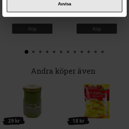
Avvisa
LissEllas Tomatketchup 350g
LissEllas Cowboy BBQ Dream
Grillsås 225ml
Köp
Köp
Andra köper även
29 kr
18 kr