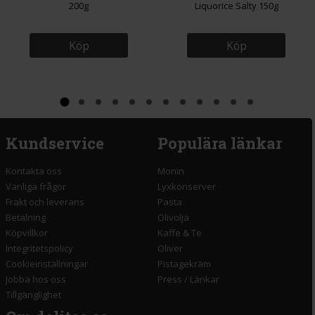
200g
Liquorice Salty 150g
Köp
Köp
Kundservice
Populära länkar
Kontakta oss
Monin
Vanliga frågor
Lyxkonserver
Frakt och leverans
Pasta
Betalning
Olivolja
Köpvillkor
Kaffe & Te
Integritetspolicy
Oliver
Cookieinställningar
Pistagekräm
Jobba hos oss
Press
/
Länkar
Tillgänglighet