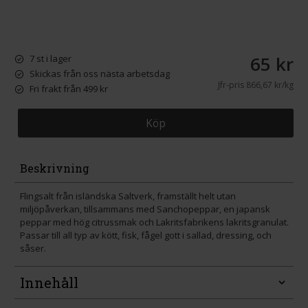
65 kr
7 st i lager
Skickas från oss nästa arbetsdag
Jfr-pris
866,67 kr/kg
Fri frakt från 499 kr
Köp
Beskrivning
Flingsalt från isländska Saltverk, framställt helt utan
miljöpåverkan, tillsammans med Sanchopeppar, en japansk
peppar med hög citrussmak och Lakritsfabrikens lakritsgranulat.
Passar till all typ av kött, fisk, fågel gott i sallad, dressing, och
såser.
Innehåll