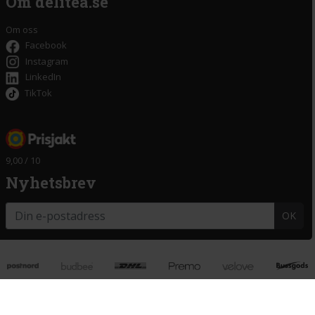
Om delitea.se
Om oss
Facebook
Instagram
LinkedIn
TikTok
9,00 / 10
Nyhetsbrev
OK