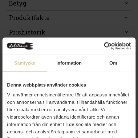
Betyg
Produktfakta
Prishistorik
Samtycke
Information
Om
Andra köper även
Denna webbplats använder cookies
Vi använder enhetsidentifierare för att anpassa innehållet
och annonserna till användarna, tillhandahålla funktioner
för sociala medier och analysera vår trafik. Vi
vidarebefordrar även sådana identifierare och annan
information från din enhet till de sociala medier och
65 kr
28 kr
annons- och analysföretag som vi samarbetar med.