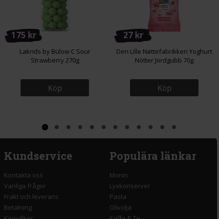
175 kr
27 kr
Lakrids by Bülow C Sour
Den Lille Nøttefabrikken Yoghurt
Strawberry 270g
Nötter Jordgubb 70g
Köp
Köp
Kundservice
Populära länkar
Kontakta oss
Monin
Vanliga frågor
Lyxkonserver
Frakt och leverans
Pasta
Betalning
Olivolja
Köpvillkor
Kaffe & Te