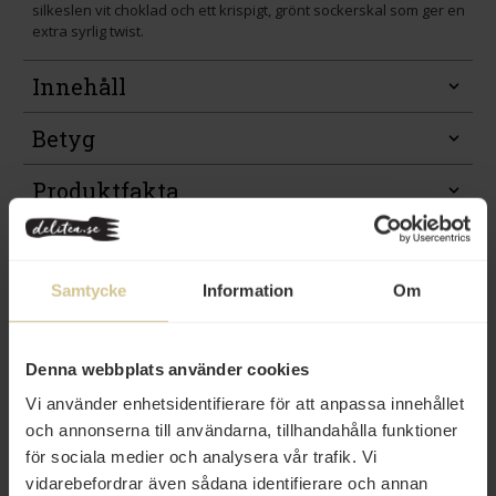
silkeslen vit choklad och ett krispigt, grönt sockerskal som ger en
extra syrlig twist.
Innehåll
Betyg
Produktfakta
Prishistorik
Samtycke
Information
Om
Denna webbplats använder cookies
Andra köper även
Vi använder enhetsidentifierare för att anpassa innehållet
och annonserna till användarna, tillhandahålla funktioner
för sociala medier och analysera vår trafik. Vi
vidarebefordrar även sådana identifierare och annan