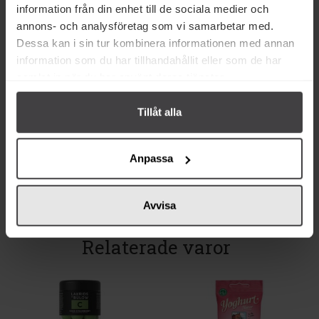
information från din enhet till de sociala medier och
annons- och analysföretag som vi samarbetar med.
Dessa kan i sin tur kombinera informationen med annan
information som du har tillhandahållit eller som de har
125 kr
109 kr
samlat in när du har använt deras tjänster.
Lakrids by Bülow Pink Pineapple
Lakrids by Bülow Crispy Caramel
Small 115g
115g
Tillåt alla
Köp
Köp
Anpassa
Avvisa
Relaterade varor