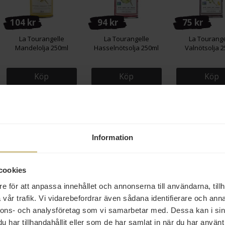
104 kr
94 kr
75 kr
La Tourangelle
La Tourangelle
La Tourange
Mandelolja 250ml
Hasselnötsolja 250ml
Valnötsolja 
Köp
Köp
Köp
Information
cookies
199 kr
110 kr
139 kr
e för att anpassa innehållet och annonserna till användarna, tillh
vår trafik. Vi vidarebefordrar även sådana identifierare och anna
Re.Garum Fisk 250ml
TerraSana Nori Alg Ark
Wabash Valle
nnons- och analysföretag som vi samarbetar med. Dessa kan i sin
25g
Popcornkrydda
Candy 18
har tillhandahållit eller som de har samlat in när du har använt 