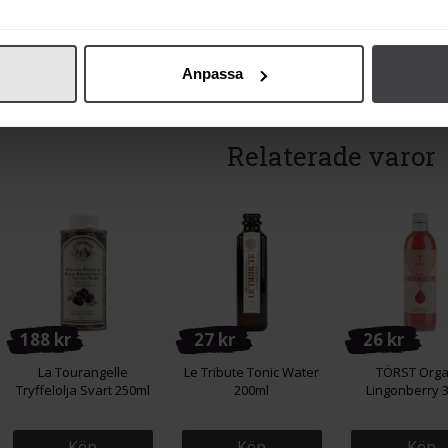
Köp
Köp
Köp
Anpassa
Relaterade varor
188 kr
27 kr
26 kr
La Tourangelle
Le Tribute Tonic Water
TÖRST Orga
Tryffelolja Svart 250ml
200ml
Lingonberry 
Köp
Köp
Köp