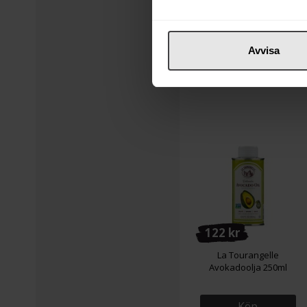
Köp
Avvisa
122 kr
La Tourangelle
Avokadoolja 250ml
Köp