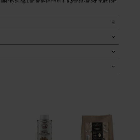
eller kyckling. Den är även fin till alla grönsaker och frukt som