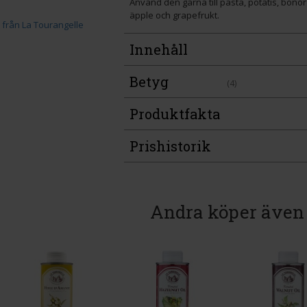
Använd den gärna till pasta, potatis, bönor 
äpple och grapefrukt.
Innehåll
Betyg
(4)
Produktfakta
Prishistorik
Andra köper även