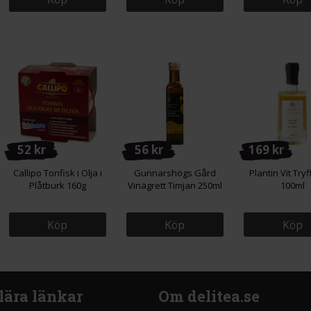
52 kr
56 kr
169 kr
Callipo Tonfisk i Olja i
Gunnarshögs Gård
Plantin Vit Tryf
Plåtburk 160g
Vinägrett Timjan 250ml
100ml
Köp
Köp
Köp
lära länkar
Om delitea.se