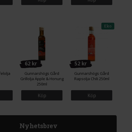
Eko
62 kr
52 kr
felolja
Gunnarshögs Gård
Gunnarshögs Gård
Grillolja Äpple & Honung
Rapsolja Chili 250ml
250ml
Köp
Köp
Nyhetsbrev