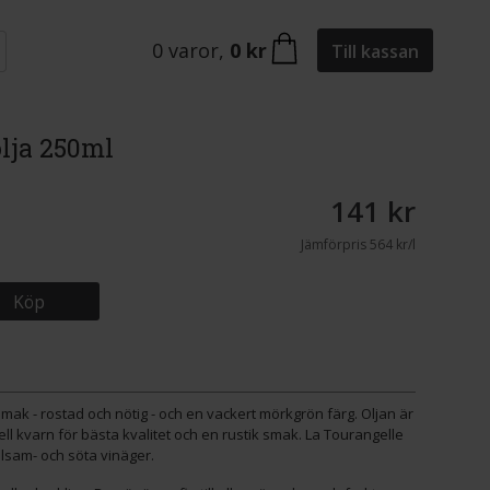
0
varor
,
0 kr
Till kassan
lja 250ml
141 kr
Jämförpris
564 kr/l
Köp
smak - rostad och nötig - och en vackert mörkgrön färg. Oljan är
nell kvarn för bästa kvalitet och en rustik smak. La Tourangelle
alsam- och söta vinäger.