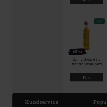
Eko
52 kr
Gunnarshögs Gård
Rapsolja Citron 250ml
Köp
Kundservice
Popu