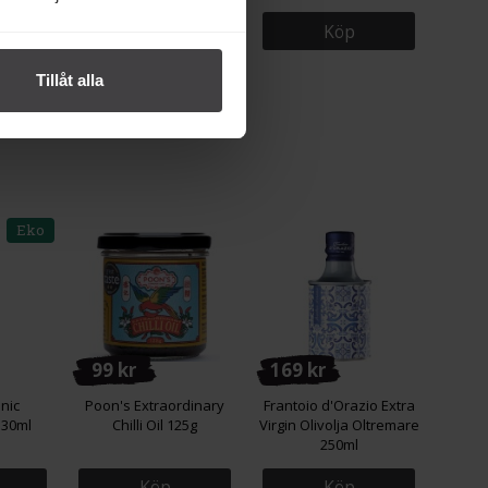
Köp
Köp
Tillåt alla
Eko
99 kr
169 kr
nic
Poon's Extraordinary
Frantoio d'Orazio Extra
330ml
Chilli Oil 125g
Virgin Olivolja Oltremare
250ml
Köp
Köp