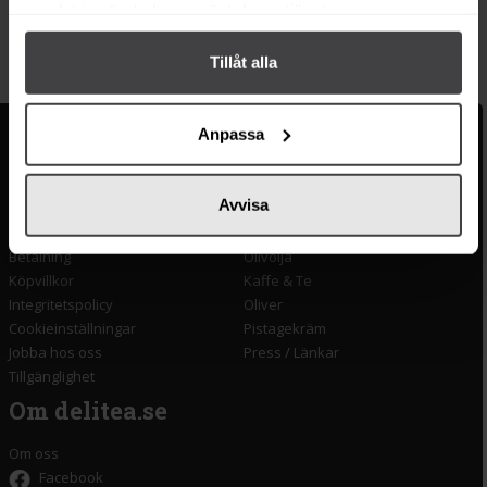
samlat in när du har använt deras tjänster.
Köp
Tillåt alla
Anpassa
Kundservice
Populära länkar
Kontakta oss
Monin
Avvisa
Vanliga frågor
Lyxkonserver
Frakt och leverans
Pasta
Betalning
Olivolja
Köpvillkor
Kaffe & Te
Integritetspolicy
Oliver
Cookieinställningar
Pistagekräm
Jobba hos oss
Press
/
Länkar
Tillgänglighet
Om delitea.se
Om oss
Facebook