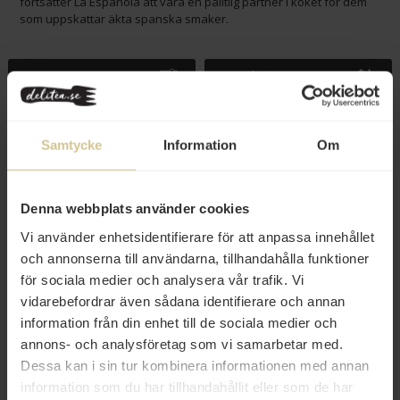
fortsätter La Española att vara en pålitlig partner i köket för dem
som uppskattar äkta spanska smaker.
Filtrera
Popularitet
Samtycke
Information
Om
Denna webbplats använder cookies
Vi använder enhetsidentifierare för att anpassa innehållet
och annonserna till användarna, tillhandahålla funktioner
för sociala medier och analysera vår trafik. Vi
vidarebefordrar även sådana identifierare och annan
information från din enhet till de sociala medier och
65 kr
annons- och analysföretag som vi samarbetar med.
La Española Manzanillaoliver
Dessa kan i sin tur kombinera informationen med annan
med Rostad Paprika 3-pack
information som du har tillhandahållit eller som de har