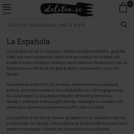
0
MENY
La Española
La Española är ett av Spaniens äldsta olivoljevarumärke, grundat
1840, och har i nästan två sekel varit en symbol för kvalitet och
tradition inom olivoljeproduktion. Med rötterna i Andalusien har La
Española vuxit till att bli en global aktör, närvarande i över 120
länder.
Varumärket är känt för sin ikoniska etikett med en andalusisk
kvinna, som representerar dess kulturella arv och engagemang
för autenticitet. La Española erbjuder ett brett sortiment av
olivoljor, inklusive extra jungfruolivolja, ekologiska varianter och
smaksatta oljor med exempelvis tryffel, chili och vitlök.
La Española är en del av Acesur-gruppen, en av Spaniens största
producenter av olivolja, och kombinerar traditionellt hantverk med
modern innovation. Genom att förena historia med nutid