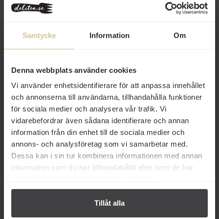
Relaterade varor
Samtycke
Information
Om
Denna webbplats använder cookies
Vi använder enhetsidentifierare för att anpassa innehållet
20 kr
25 kr
och annonserna till användarna, tillhandahålla funktioner
Kungsörnen Pasta Penne
La Molisana Fusilli Fullkorn Pasta
för sociala medier och analysera vår trafik. Vi
Fullkorn 500g
500g
vidarebefordrar även sådana identifierare och annan
information från din enhet till de sociala medier och
Köp
Köp
annons- och analysföretag som vi samarbetar med.
Dessa kan i sin tur kombinera informationen med annan
information som du har tillhandahållit eller som de har
samlat in när du har använt deras tjänster.
Tillåt alla
Från samma varumärke