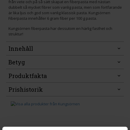
från vete och på så sätt skapat en fiberpasta med nästan
dubbelt så mycket fibrer som vanlig pasta, men som fortfarande
är lika ljus och god som vanlig klassisk pasta. Kungsörnen
Fiberpasta innehåller 6 gram fiber per 100 g pasta.
Kungsörnen fiberpasta har dessutom en härlig fasthet och
struktur!
Innehåll
Betyg
Produktfakta
Prishistorik