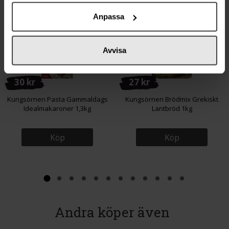
Anpassa
Avvisa
30 kr
27 kr
Kungsörnen Pasta Gammaldags
Kungsörnen Brödmix Grekiskt
Idealmakaroner 1,3kg
Lantbröd 1kg
Köp
Köp
Andra köper även