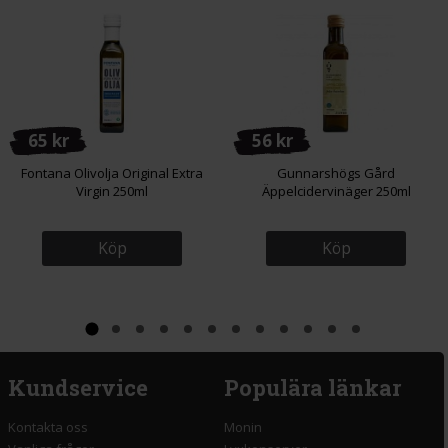
65 kr
56 kr
Fontana Olivolja Original Extra
Gunnarshögs Gård
Virgin 250ml
Äppelcidervinäger 250ml
Köp
Köp
Kundservice
Populära länkar
Kontakta oss
Monin