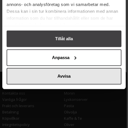
annons- och analysföretag som vi samarbetar med.
Dessa kan i sin tur kombinera informationen med annan
information som du har tillhandahållit eller som de har
33 kr
32 kr
samlat in när du har använt deras tjänster.
Kultures Kombucha Hallon
Kultures Kombucha Original
400ml
Grönt Te 400ml
Tillåt alla
Köp
Köp
Anpassa
Avvisa
Kundservice
Populära länkar
Kontakta oss
Monin
Vanliga frågor
Lyxkonserver
Frakt och leverans
Pasta
Betalning
Olivolja
Köpvillkor
Kaffe & Te
Integritetspolicy
Oliver