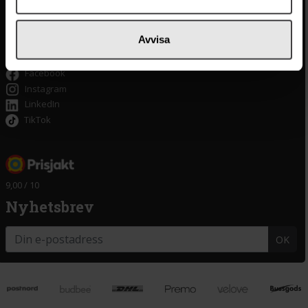
Tillgänglighet
Om delitea.se
Avvisa
Om oss
Facebook
Instagram
LinkedIn
TikTok
9,00 / 10
Nyhetsbrev
OK