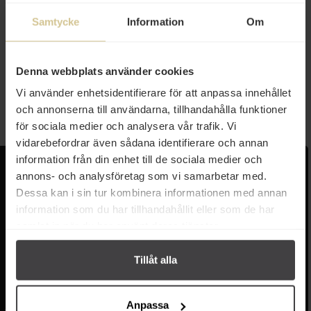
Samtycke
Information
Om
84 kr
37 kr
Kraft Vegemite 229g
Kraft Dinner Mac & Cheese
206g
Denna webbplats använder cookies
Vi använder enhetsidentifierare för att anpassa innehållet
Mer info
Mer info
och annonserna till användarna, tillhandahålla funktioner
för sociala medier och analysera vår trafik. Vi
vidarebefordrar även sådana identifierare och annan
information från din enhet till de sociala medier och
Kundservice
Populära länkar
annons- och analysföretag som vi samarbetar med.
Dessa kan i sin tur kombinera informationen med annan
Kontakta oss
Monin
information som du har tillhandahållit eller som de har
Vanliga frågor
Lyxkonserver
samlat in när du har använt deras tjänster.
Frakt och leverans
Pasta
Betalning
Olivolja
Köpvillkor
Kaffe & Te
Tillåt alla
Integritetspolicy
Oliver
Cookieinställningar
Pistagekräm
Jobba hos oss
Press
/
Länkar
Anpassa