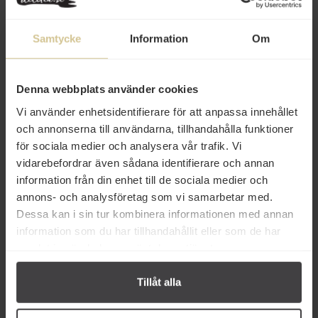
Samtycke
Information
Om
Denna webbplats använder cookies
10 kr
15 kr
Vi använder enhetsidentifierare för att anpassa innehållet
KOPIKO Kaffegodis Sockerfri
KOPIKO Kaffegodis Cappuccino
och annonserna till användarna, tillhandahålla funktioner
Blister 32g
100g
för sociala medier och analysera vår trafik. Vi
vidarebefordrar även sådana identifierare och annan
Köp
Köp
information från din enhet till de sociala medier och
annons- och analysföretag som vi samarbetar med.
Dessa kan i sin tur kombinera informationen med annan
information som du har tillhandahållit eller som de har
samlat in när du har använt deras tjänster.
Relaterade varor
Tillåt alla