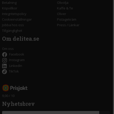
Betalning
Olivolja
Köpvillkor
Kaffe & Te
Integritetspolicy
Oliver
Cookieinställningar
Pistagekräm
Jobba hos oss
Press
/
Länkar
Tillgänglighet
Om delitea.se
Om oss
Facebook
Instagram
LinkedIn
TikTok
9,00 / 10
Nyhetsbrev