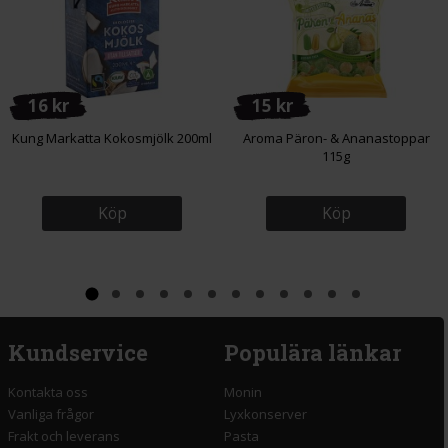
16 kr
15 kr
Kung Markatta Kokosmjölk 200ml
Aroma Päron- & Ananastoppar
115g
Köp
Köp
Kundservice
Populära länkar
Kontakta oss
Monin
Vanliga frågor
Lyxkonserver
Frakt och leverans
Pasta