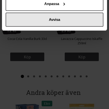
Anpassa
Avvisa
12 kr
23 kr
Coca-Cola Vanilla Burk 33cl
Lavazza Cappuccino Iskaffe
250ml
Köp
Köp
Andra köper även
Eko