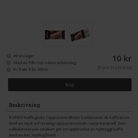
10 kr
49 st i lager
Skickas från oss nästa arbetsdag
Jfr-pris
312,50 kr/kg
Fri frakt från 499 kr
Köp
Beskrivning
KOPIKO Kaffegodis Cappuccino Blister kombinerar rik kaffearom
med en mjuk och krämig cappuccinosmak i varje karamell. Den
välbalanserade smaken ger en upplevelse av nybryggt kaffe
med en len, mjölkig finish.