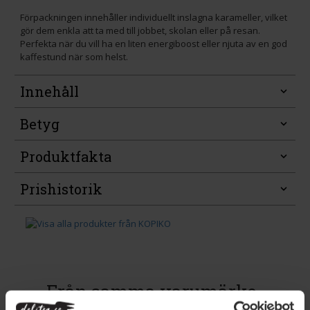
Förpackningen innehåller individuellt inslagna karameller, vilket
gör dem enkla att ta med till jobbet, skolan eller på resan.
Perfekta när du vill ha en liten energiboost eller njuta av en god
kaffestund när som helst.
Innehåll
Betyg
Produktfakta
Prishistorik
Från samma varumärke