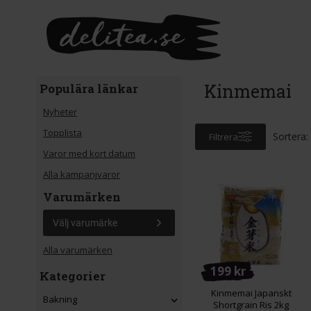
Gå till huvudinnehåll
Kinmemai
Populära länkar
Nyheter
Topplista
Sortera:
Filtrera
Varor med kort datum
Alla kampanjvaror
Varumärken
Välj varumärke
Alla varumärken
199 kr
Kategorier
Kinmemai Japanskt
Bakning
Shortgrain Ris 2kg