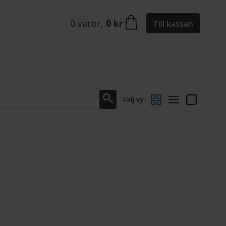
0
varor
,
0 kr
Till kassan
Välj vy: