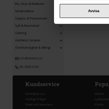
Ris, Gryn & Matkorn
Smaksättare
Avvisa
Soppor & Pulvermixer
Sylt & Marmelad
Sötning
Världens Smaker
Överkänslighet & Allergi
info@delitea.se
08–4089 3300
Kundservice
Popu
Kontakta oss
Monin
Vanliga frågor
Lyxkonse
Frakt och leverans
Pasta