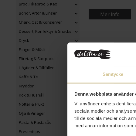
Bröd, Fikabröd & Kex
Bönor, Ärtor & Linser
Mer info
Chark, Ost & Konserver
Dessert, Konfektyr & Snacks
Dryck
Flingor & Müsli
Företag & Storpack
Högtider & Tillfällen
Samtycke
Kaffe & Te
Kryddor
Denna webbplats använder 
Kök & Hushåll
Vi använder enhetsidentifierar
Nötter & Frukt
sociala medier och analysera 
Olja & Vinäger
till de sociala medier och a
Pasta & Pastasås
med annan information som du 
Presenttips