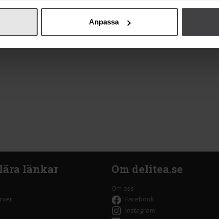
Anpassa
lära länkar
Om delitea.se
Om oss
rver
Facebook
Instagram