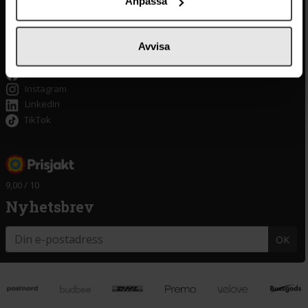
Anpassa
Tillgänglighet
Om delitea.se
Avvisa
Om oss
Facebook
Instagram
LinkedIn
TikTok
9,00 / 10
Nyhetsbrev
OK