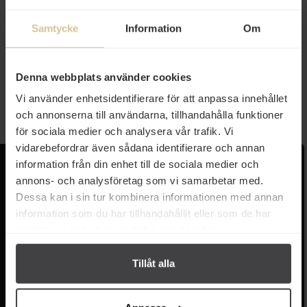
103 kr
Samtycke
Information
Om
Kinjirushi Wasabi Salt 50g
Denna webbplats använder cookies
Köp
Vi använder enhetsidentifierare för att anpassa innehållet
och annonserna till användarna, tillhandahålla funktioner
för sociala medier och analysera vår trafik. Vi
vidarebefordrar även sådana identifierare och annan
information från din enhet till de sociala medier och
Kundservice
Populära länkar
annons- och analysföretag som vi samarbetar med.
Kontakta oss
Monin
Dessa kan i sin tur kombinera informationen med annan
Vanliga frågor
Lyxkonserver
information som du har tillhandahållit eller som de har
Frakt och leverans
Pasta
samlat in när du har använt deras tjänster.
Betalning
Olivolja
Köpvillkor
Kaffe & Te
Tillåt alla
Integritetspolicy
Oliver
Cookieinställningar
Pistagekräm
Jobba hos oss
Press
/
Länkar