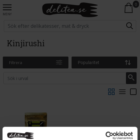
0
MENY
Kinjirushi
Filtrera
Popularitet