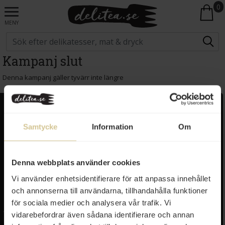
0
MENY
Kampanj slut
Denna kampanj gäller tyvärr inte längre
Kundservice
Populära länkar
Samtycke
Information
Om
Kontakta oss
Monin
Vanliga frågor
Lyxkonserver
Frakt och leverans
Pasta
Denna webbplats använder cookies
Betalning
Olivolja
Köpvillkor
Kaffe & Te
Vi använder enhetsidentifierare för att anpassa innehållet
Integritetspolicy
Oliver
och annonserna till användarna, tillhandahålla funktioner
Cookieinställningar
Pistagekräm
för sociala medier och analysera vår trafik. Vi
Jobba hos oss
Press
/
Länkar
vidarebefordrar även sådana identifierare och annan
Tillgänglighet