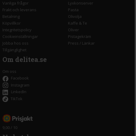
Vanliga frågor
Lyxkonserver
Frakt och leverans
Pasta
Betalning
Olivolja
Köpvillkor
Kaffe & Te
Integritetspolicy
Oliver
Cookieinställningar
Pistagekräm
Jobba hos oss
Press
/
Länkar
Tillgänglighet
Om delitea.se
Om oss
Facebook
Instagram
LinkedIn
TikTok
9,00 / 10