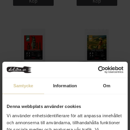
Köp
Köp
149 kr
129 kr
Kahls Kaffe Uganda Summit
Kahls Kaffe Yeny Salazar
Hela Bönor 250g
Honduras Hela Bönor 250g
Samtycke
Information
Om
Köp
Köp
Denna webbplats använder cookies
Vi använder enhetsidentifierare för att anpassa innehållet
och annonserna till användarna, tillhandahålla funktioner
för sociala medier och analysera vår trafik. Vi