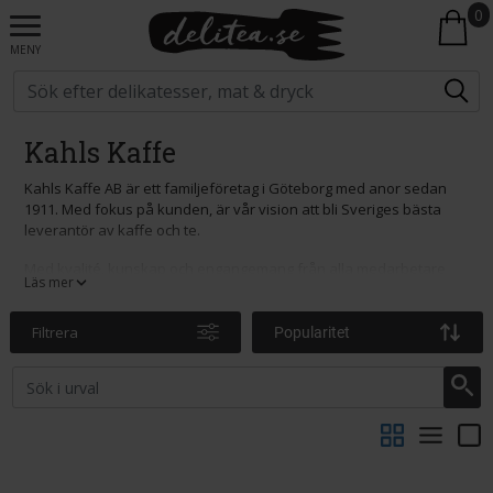
0
MENY
Kahls Kaffe
Kahls Kaffe AB är ett familjeföretag i Göteborg med anor sedan
1911. Med fokus på kunden, är vår vision att bli Sveriges bästa
leverantör av kaffe och te.
Med kvalité, kunskap och engangemang från alla medarbetare
Läs mer
kommer vi att utveckla våra kunder bättre.
Filtrera
Popularitet