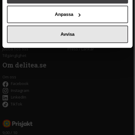
Kontakta oss
Monin
Vanliga frågor
Lyxkonserver
Anpassa
Frakt och leverans
Pasta
Betalning
Olivolja
Köpvillkor
Kaffe & Te
Avvisa
Integritetspolicy
Oliver
Cookieinställningar
Pistagekräm
Jobba hos oss
Press
/
Länkar
Tillgänglighet
Om delitea.se
Om oss
Facebook
Instagram
LinkedIn
TikTok
9,00 / 10