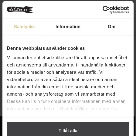
Samtycke
Information
Om
Denna webbplats använder cookies
Vi använder enhetsidentifierare för att anpassa innehållet
71 kr
och annonserna till användarna, tillhandahålla funktioner
för sociala medier och analysera vår trafik. Vi
JP CHENET So Free Cabernet-
Syrah 0.5% 75cl
vidarebefordrar även sådana identifierare och annan
information från din enhet till de sociala medier och
annons- och analysföretag som vi samarbetar med.
Köp
Dessa kan i sin tur kombinera informationen med annan
information som du har tillhandahållit eller som de har
samlat in när du har använt deras tjänster.
Kundservice
Populära länkar
Tillåt alla