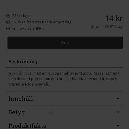
14 kr
25 st i lager
Skickas från oss nästa arbetsdag
Jfr-pris
186,67 kr/kg
Fri frakt från 499 kr
Köp
Beskrivning
Jelly från Jotis, med en fruktig smak av jordgubb. Passar utmärkt
som dessert precis som den är eller blanda den med frukt och
vispad grädde ovanpå.
Innehåll
Betyg
(4)
Produktfakta