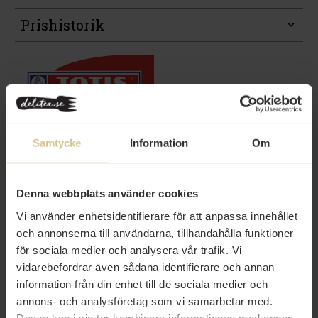
Prishistorik
Samtycke
Information
Om
Andra köper även
Denna webbplats använder cookies
Vi använder enhetsidentifierare för att anpassa innehållet
och annonserna till användarna, tillhandahålla funktioner
för sociala medier och analysera vår trafik. Vi
vidarebefordrar även sådana identifierare och annan
information från din enhet till de sociala medier och
14 kr
14 kr
annons- och analysföretag som vi samarbetar med.
Dessa kan i sin tur kombinera informationen med annan