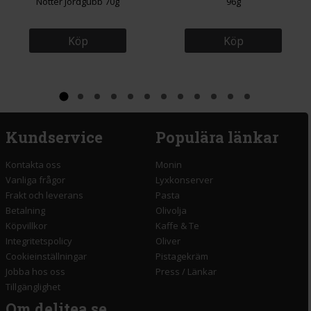
Nötter Jordgubb 70g
96g
Köp
Köp
Kundservice
Populära länkar
Kontakta oss
Monin
Vanliga frågor
Lyxkonserver
Frakt och leverans
Pasta
Betalning
Olivolja
Köpvillkor
Kaffe & Te
Integritetspolicy
Oliver
Cookieinställningar
Pistagekräm
Jobba hos oss
Press
/
Länkar
Tillgänglighet
Om delitea.se