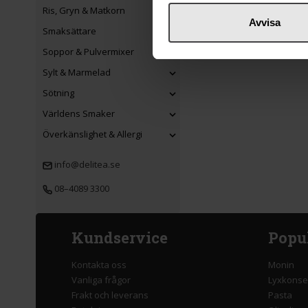
Ris, Gryn & Matkorn
Avvisa
Smaksättare
Soppor & Pulvermixer
Sylt & Marmelad
Sötning
Världens Smaker
Överkänslighet & Allergi
info@delitea.se
08–4089 3300
Kundservice
Popu
Kontakta oss
Monin
Vanliga frågor
Lyxkonse
Frakt och leverans
Pasta