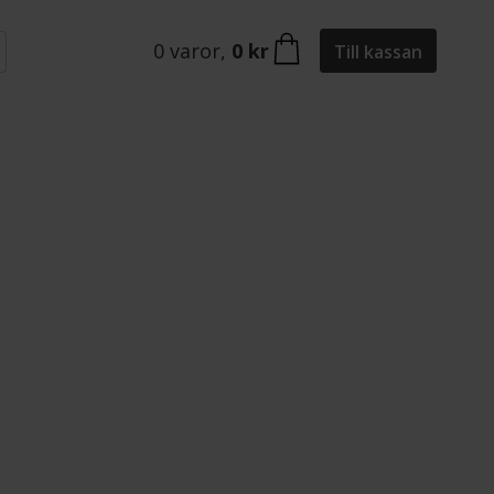
0
varor
,
0 kr
Till kassan