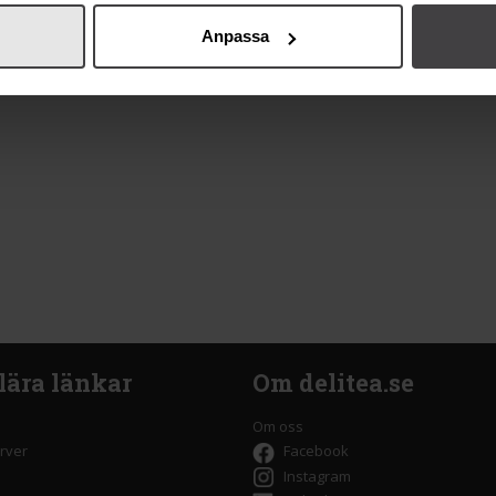
Anpassa
lära länkar
Om delitea.se
Om oss
rver
Facebook
Instagram