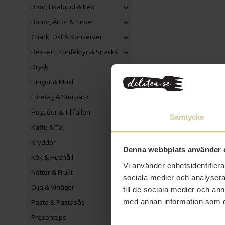
Bröd, Fikabröd & Kex
Bönor, Ärtor & Linser
Chark, Ost & Konserver
Dessert, Konfektyr & Snacks
Dryck
Flingor & Müsli
Företag & Storpack
Högtider & Tillfällen
Samtycke
Kaffe & Te
Kryddor
Denna webbplats använder 
Kök & Hushåll
Vi använder enhetsidentifierar
Nötter & Frukt
sociala medier och analysera 
Olja & Vinäger
till de sociala medier och a
med annan information som du 
Pasta & Pastasås
Presenttips