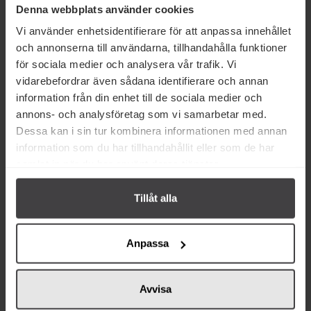
Denna webbplats använder cookies
Vi använder enhetsidentifierare för att anpassa innehållet
och annonserna till användarna, tillhandahålla funktioner
för sociala medier och analysera vår trafik. Vi
vidarebefordrar även sådana identifierare och annan
information från din enhet till de sociala medier och
annons- och analysföretag som vi samarbetar med.
Från samma varumärke
Dessa kan i sin tur kombinera informationen med annan
information som du har tillhandahållit eller som de har
samlat in när du har använt deras tjänster.
Tillåt alla
23 kr
23 kr
Anpassa
Johnny's Senap Mango &
Johnny's Senap Chipotle & Svart
Habanero 200g
Peppar 200g
Avvisa