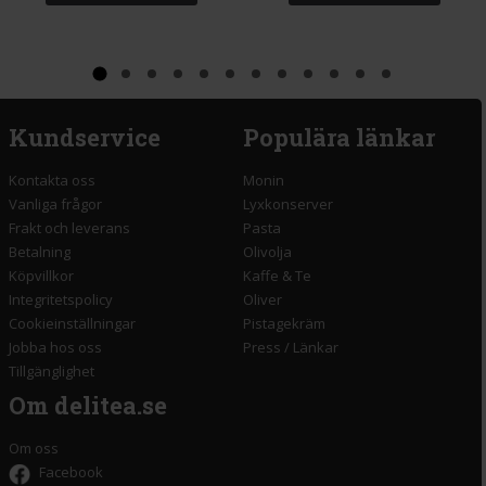
Kundservice
Populära länkar
Kontakta oss
Monin
Vanliga frågor
Lyxkonserver
Frakt och leverans
Pasta
Betalning
Olivolja
Köpvillkor
Kaffe & Te
Integritetspolicy
Oliver
Cookieinställningar
Pistagekräm
Jobba hos oss
Press
/
Länkar
Tillgänglighet
Om delitea.se
Om oss
Facebook