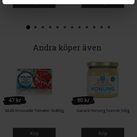
Köp
Köp
Andra köper även
47 kr
90 kr
Mutti Krossade Tomater 3x400g
Garant Honung Svensk 500g
Köp
Köp