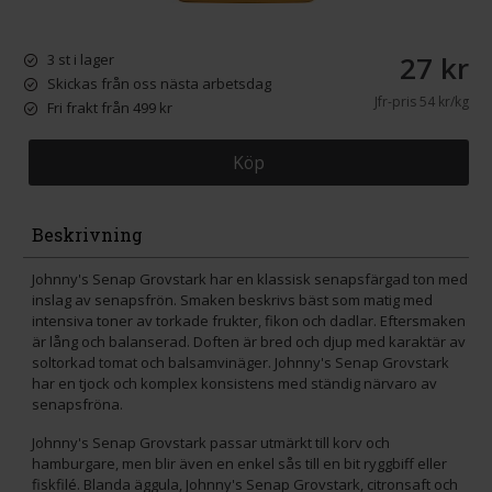
27 kr
3 st i lager
Skickas från oss nästa arbetsdag
Jfr-pris
54 kr/kg
Fri frakt från 499 kr
Köp
Beskrivning
Johnny's Senap Grovstark har en klassisk senapsfärgad ton med
inslag av senapsfrön. Smaken beskrivs bäst som matig med
intensiva toner av torkade frukter, fikon och dadlar. Eftersmaken
är lång och balanserad. Doften är bred och djup med karaktär av
soltorkad tomat och balsamvinäger. Johnny's Senap Grovstark
har en tjock och komplex konsistens med ständig närvaro av
senapsfröna.
Johnny's Senap Grovstark passar utmärkt till korv och
hamburgare, men blir även en enkel sås till en bit ryggbiff eller
fiskfilé. Blanda äggula, Johnny's Senap Grovstark, citronsaft och