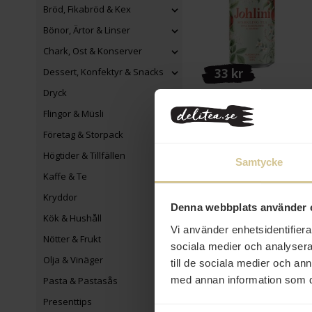
Bröd, Fikabröd & Kex
Bönor, Ärtor & Linser
Chark, Ost & Konserver
33 kr
Dessert, Konfektyr & Snacks
Dryck
Johlini Sparkling Tea
Äpple & Fläder 33cl
Flingor & Müsli
Företag & Storpack
Köp
Högtider & Tillfällen
Samtycke
Kaffe & Te
Kryddor
Denna webbplats använder 
Kök & Hushåll
Vi använder enhetsidentifierar
Nötter & Frukt
sociala medier och analysera 
Olja & Vinäger
till de sociala medier och a
med annan information som du 
Pasta & Pastasås
Presenttips