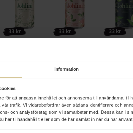
33 kr
33 kr
33 kr
Johlini Sparkling Tea
Johlini Sparkling Tea
Johlini Sparkli
Peach & Jasmine 33cl
Röd Grapegrukt &
Lime & Enbär
Hibiskus 33cl
Köp
Köp
Köp
Information
cookies
e för att anpassa innehållet och annonserna till användarna, tillh
vår trafik. Vi vidarebefordrar även sådana identifierare och anna
nnons- och analysföretag som vi samarbetar med. Dessa kan i sin
har tillhandahållit eller som de har samlat in när du har använt 