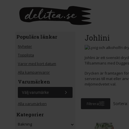
Gå till huvudinnehåll
Johlini
Populära länkar
Nyheter
Topplista
Johlini är ett svenskt dr
Tillsammans med Dugges Br
Varor med kort datum
Alla kampanjvaror
Drycken är framtagen för a
serveras till mat eller a
Varumärken
miljömedvetet val.
Välj varumärke
Sortera:
Filtrera
Alla varumärken
Kategorier
Bakning