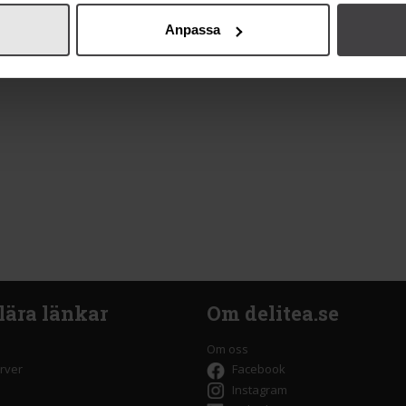
Anpassa
lära länkar
Om delitea.se
Om oss
rver
Facebook
Instagram