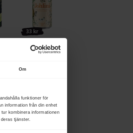
33 kr
ng Tea
Johlini Sparkling Tea
 33cl
Ananas & Jasmin 33cl
Köp
Om
andahålla funktioner för
n information från din enhet
 tur kombinera informationen
deras tjänster.