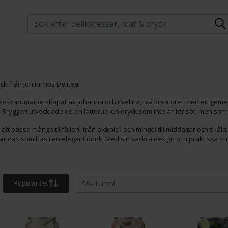
yckesvarumärke skapat av Johanna och Evelina, två kreatörer med en gemensam
yggeri utvecklade de en lättdrucken dryck som inte är för söt, men som än
tt passa många tillfällen, från picknick och mingel till middagar och skålar
nvändas som bas i en elegant drink. Med sin vackra design och praktiska b
Popularitet