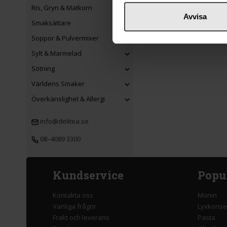
Ris, Gryn & Matkorn
Avvisa
Smaksättare
Soppor & Pulvermixer
Sylt & Marmelad
Sötning
Världens Smaker
Överkänslighet & Allergi
info@delitea.se
08–4089 3300
Kundservice
Popu
Kontakta oss
Monin
Vanliga frågor
Lyxkonse
Frakt och leverans
Pasta