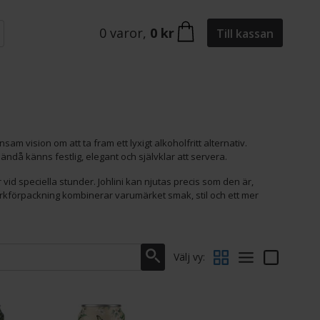
0
varor
,
0 kr
Till kassan
 vision om att ta fram ett lyxigt alkoholfritt alternativ.
då känns festlig, elegant och självklar att servera.
 vid speciella stunder. Johlini kan njutas precis som den är,
urkförpackning kombinerar varumärket smak, stil och ett mer
Välj vy: