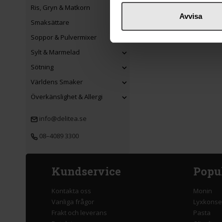
Ris, Gryn & Matkorn
Avvisa
Smaksättare
Soppor & Pulvermixer
Sylt & Marmelad
Sötning
Världens Smaker
Överkänslighet & Allergi
info@delitea.se
08–4089 3300
Kundservice
Popu
Kontakta oss
Monin
Vanliga frågor
Lyxkonse
Frakt och leverans
Pasta