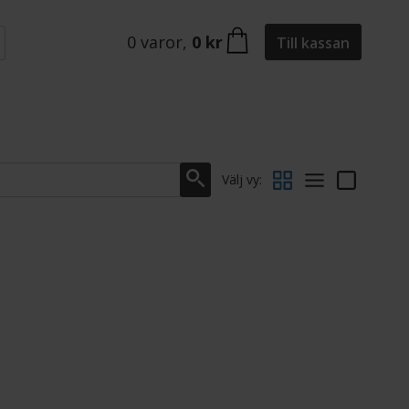
0
varor
,
0 kr
Till kassan
Välj vy: