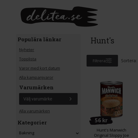
Gå till huvudinnehåll
Hunt's
Populära länkar
Nyheter
Topplista
Sortera:
Filtrera
Varor med kort datum
Alla kampanjvaror
Varumärken
Välj varumärke
Alla varumärken
56 kr
Kategorier
Hunt's Manwich
Bakning
Original Sloppy Joe