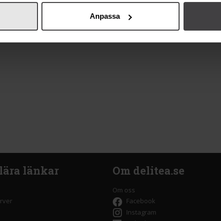
Anpassa
lära länkar
Om delitea.se
Om oss
rver
Facebook
Instagram