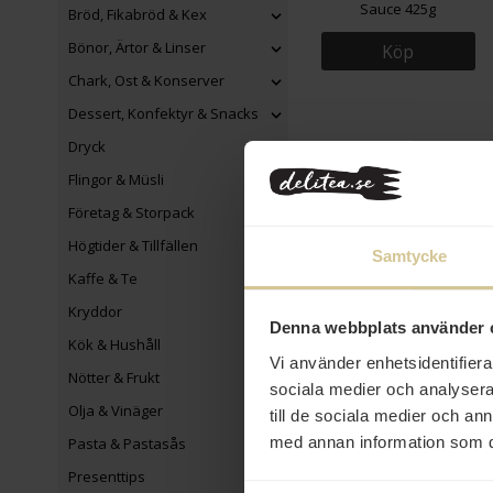
Sauce 425g
Bröd, Fikabröd & Kex
Bönor, Ärtor & Linser
Köp
Chark, Ost & Konserver
Dessert, Konfektyr & Snacks
Dryck
Flingor & Müsli
Företag & Storpack
Högtider & Tillfällen
Samtycke
Kaffe & Te
Kryddor
Denna webbplats använder 
Kök & Hushåll
Vi använder enhetsidentifierar
Nötter & Frukt
sociala medier och analysera 
Olja & Vinäger
till de sociala medier och a
med annan information som du 
Pasta & Pastasås
Presenttips