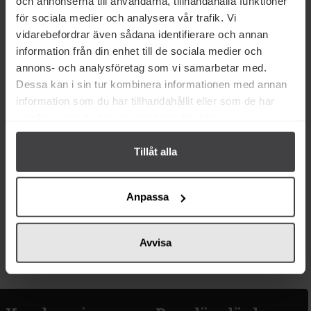
och annonserna till användarna, tillhandahålla funktioner
Köp
Mer info
för sociala medier och analysera vår trafik. Vi
vidarebefordrar även sådana identifierare och annan
information från din enhet till de sociala medier och
annons- och analysföretag som vi samarbetar med.
Dessa kan i sin tur kombinera informationen med annan
information som du har tillhandahållit eller som de har
samlat in när du har använt deras tjänster.
Tillåt alla
56 kr
Hamwi Kaffe Extra
Anpassa
Kardemumma Blå 180g
Köp
Avvisa