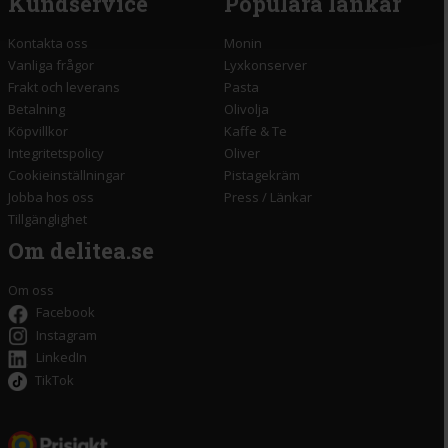
Kundservice
Populära länkar
Kontakta oss
Monin
Vanliga frågor
Lyxkonserver
Frakt och leverans
Pasta
Betalning
Olivolja
Köpvillkor
Kaffe & Te
Integritetspolicy
Oliver
Cookieinställningar
Pistagekräm
Jobba hos oss
Press
/
Länkar
Tillgänglighet
Om delitea.se
Om oss
Facebook
Instagram
LinkedIn
TikTok