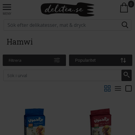
0
MENY
Hamwi
Filtrera
Popularitet