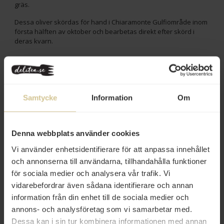
gräs.
Dessa oliver skördas för hand i Chiaramonte Gulfiområde inom
första hälften av oktober och bearbetas direkt efter skörd i
deras kvarn.
GUCCIONE KOLLEKTION
Tre unika olivsorter som representerar de finaste uttrycken av
siciliansk olivolja, lämpliga för alla smaker och parningar: en lätt
fruktig Biancolilla för Delicato, en medelfruktig Nocellara för
Medio, och en intensiv fruktig Tonda Iblea för Intenso.
Samtycke
Information
Om
Fruktighet
: Intensiv
Smaknoter
: Inslag av gröna toner av tomat, klippt gräs och
äpple. I gommen är den elegant och kraftfull, med
Denna webbplats använder cookies
välbalanserad beska och kryddighet.
Vi använder enhetsidentifierare för att anpassa innehållet
Parning
: Prova det under hela måltiden på fiskmenyer,
och annonserna till användarna, tillhandahålla funktioner
grillat kött och soppor
för sociala medier och analysera vår trafik. Vi
Innehåll
vidarebefordrar även sådana identifierare och annan
information från din enhet till de sociala medier och
Betyg
annons- och analysföretag som vi samarbetar med.
Dessa kan i sin tur kombinera informationen med annan