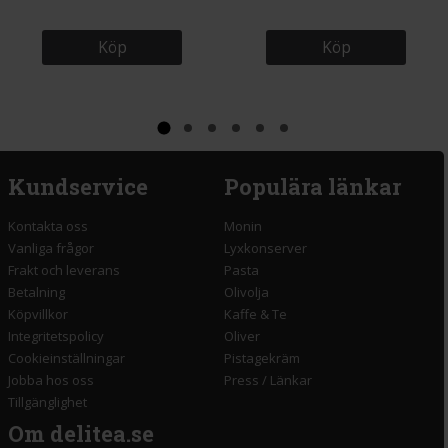
Köp
Köp
Kundservice
Populära länkar
Kontakta oss
Monin
Vanliga frågor
Lyxkonserver
Frakt och leverans
Pasta
Betalning
Olivolja
Köpvillkor
Kaffe & Te
Integritetspolicy
Oliver
Cookieinställningar
Pistagekräm
Jobba hos oss
Press
/
Länkar
Tillgänglighet
Om delitea.se