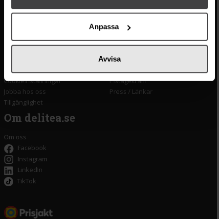
Kontakta oss
Monin
Anpassa
Vanliga frågor
Lyxkonserver
Frakt och leverans
Pasta
Betalning
Olivolja
Avvisa
Köpvillkor
Kaffe & Te
Integritetspolicy
Oliver
Cookieinställningar
Pistagekräm
Jobba hos oss
Press
/
Länkar
Tillgänglighet
Om delitea.se
Om oss
Facebook
Instagram
LinkedIn
TikTok