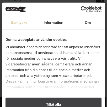
Samtycke
Information
Om
Denna webbplats använder cookies
Vi använder enhetsidentifierare för att anpassa innehållet
och annonserna till användarna, tillhandahålla funktioner
41 kr
för sociala medier och analysera vår trafik. Vi
Groksi Ostsnack Classico 60g
vidarebefordrar även sådana identifierare och annan
information från din enhet till de sociala medier och
annons- och analysföretag som vi samarbetar med.
Köp
Dessa kan i sin tur kombinera informationen med annan
information som du har tillhandahållit eller som de har
samlat in när du har använt deras tjänster.
Kundservice
Populära länkar
Tillåt alla