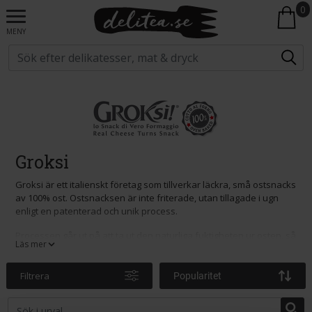
0
MENY
Groksi
Groksi är ett italienskt företag som tillverkar läckra, små ostsnacks
av 100% ost. Ostsnacksen är inte friterade, utan tillagade i ugn
enligt en patenterad och unik process.
Processen går ut på att ta ut den naturliga fuktigheten ur osten, så
Läs mer
att slutresultatet blir en krispig, icke-oljig ostsnack som smakar
fantastiskt och har lång hållbarhet.
Filtrera
Popularitet
Prova Groksis ostsnacks som tilltugg vid festliga tillfällen, eller som
tillbehör till en sallad!