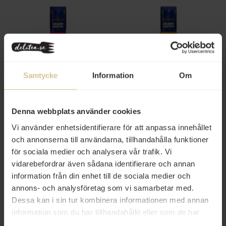
10 kr
11 kr
Samtycke
Information
Om
Grano Nativo Spaghetti durum
Grano Nativo Spaghetti 400g
400g
Denna webbplats använder cookies
Köp
Köp
Vi använder enhetsidentifierare för att anpassa innehållet
och annonserna till användarna, tillhandahålla funktioner
för sociala medier och analysera vår trafik. Vi
vidarebefordrar även sådana identifierare och annan
information från din enhet till de sociala medier och
annons- och analysföretag som vi samarbetar med.
Dessa kan i sin tur kombinera informationen med annan
information som du har tillhandahållit eller som de har
samlat in när du har använt deras tjänster.