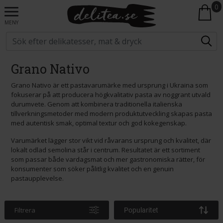
0
MENY
Grano Nativo
Grano Nativo är ett pastavarumärke med ursprung i Ukraina som
fokuserar på att producera högkvalitativ pasta av noggrant utvald
durumvete. Genom att kombinera traditionella italienska
tillverkningsmetoder med modern produktutveckling skapas pasta
med autentisk smak, optimal textur och god kokegenskap.
Varumärket lägger stor vikt vid råvarans ursprung och kvalitet, där
lokalt odlad semolina står i centrum. Resultatet är ett sortiment
som passar både vardagsmat och mer gastronomiska rätter, för
konsumenter som söker pålitlig kvalitet och en genuin
pastaupplevelse.
Filtrera
Popularitet