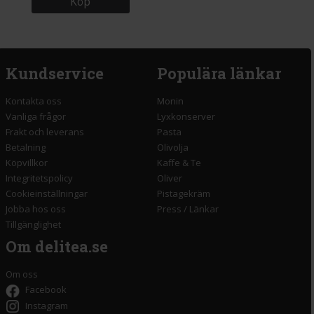
Köp
Kundservice
Populära länkar
Kontakta oss
Monin
Vanliga frågor
Lyxkonserver
Frakt och leverans
Pasta
Betalning
Olivolja
Köpvillkor
Kaffe & Te
Integritetspolicy
Oliver
Cookieinställningar
Pistagekräm
Jobba hos oss
Press
/
Länkar
Tillgänglighet
Om delitea.se
Om oss
Facebook
Instagram