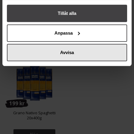
11 kr
199 kr
Tillåt alla
Grano Nativo Pasta Fusilli
Grano Nativo Pasta Fusilli
Durum 400g
21x400g
Anpassa
Köp
Mer info
Avvisa
199 kr
Grano Nativo Spaghetti
20x400g