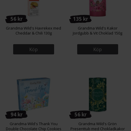
56 kr
135 kr
Grandma Wild's Havrekex med
Grandma Wild's Kakor
Cheddar & Chili 130g
Jordgubb & Vit Choklad 150g
Köp
Köp
94 kr
56 kr
Grandma Wild's Thank You
Grandma Wild's Grön
Double Chocolate Chip Cookies
Presenttub med Chokladkakor