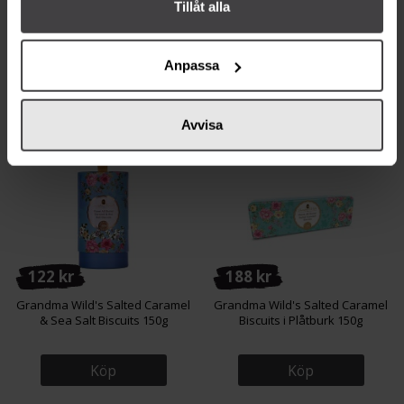
Tillåt alla
Grandma Wild's Havrekex med
Grandma Wild's Havrekakor
Svartpeppar & Vallmofrön 130g
med Salt Karamell 150g
Anpassa
Mer info
Köp
Avvisa
122 kr
188 kr
Grandma Wild's Salted Caramel
Grandma Wild's Salted Caramel
& Sea Salt Biscuits 150g
Biscuits i Plåtburk 150g
Köp
Köp