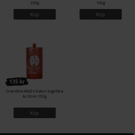
200g
100g
Köp
Köp
135 kr
Grandma Wild's Kakor Ingefära
& Citron 150g
Köp