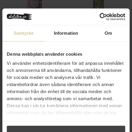
99 kr
104 kr
Samtycke
Information
Om
Grandma Wild's Kakor Körsbär
Grandma Wild's Fruit & Lemon
150g
Biscuits med Hundmotiv 200g
Denna webbplats använder cookies
Köp
Köp
Vi använder enhetsidentifierare för att anpassa innehållet
och annonserna till användarna, tillhandahålla funktioner
för sociala medier och analysera vår trafik. Vi
vidarebefordrar även sådana identifierare och annan
information från din enhet till de sociala medier och
annons- och analysföretag som vi samarbetar med.
Dessa kan i sin tur kombinera informationen med annan
information som du har tillhandahållit eller som de har
samlat in när du har använt deras tjänster.
56 kr
99 kr