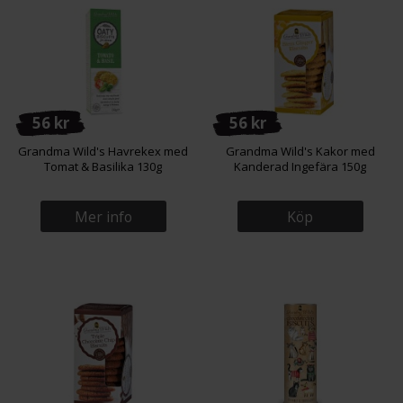
56 kr
56 kr
Grandma Wild's Havrekex med
Grandma Wild's Kakor med
Tomat & Basilika 130g
Kanderad Ingefära 150g
Mer info
Köp