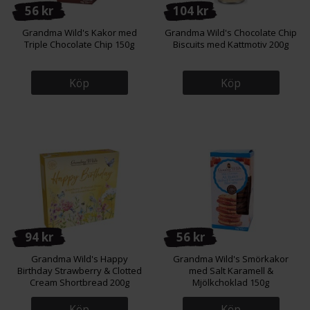
56 kr
104 kr
Grandma Wild's Kakor med
Grandma Wild's Chocolate Chip
Triple Chocolate Chip 150g
Biscuits med Kattmotiv 200g
Köp
Köp
94 kr
56 kr
Grandma Wild's Happy
Grandma Wild's Smörkakor
Birthday Strawberry & Clotted
med Salt Karamell &
Cream Shortbread 200g
Mjölkchoklad 150g
Köp
Köp