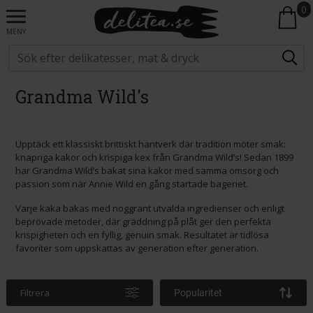
0
MENY
Grandma Wild's
Upptäck ett klassiskt brittiskt hantverk där tradition möter smak:
knapriga kakor och krispiga kex från Grandma Wild’s! Sedan 1899
har Grandma Wild’s bakat sina kakor med samma omsorg och
passion som när Annie Wild en gång startade bageriet.
Varje kaka bakas med noggrant utvalda ingredienser och enligt
beprövade metoder, där gräddning på plåt ger den perfekta
krispigheten och en fyllig, genuin smak. Resultatet är tidlösa
favoriter som uppskattas av generation efter generation.
Filtrera
Popularitet