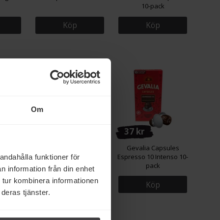
10-pack
Köp
Köp
Om
37 kr
37 kr
nrost
Gevalia Capsules Lungo
Gevalia Capsules
fe 450g
6 Classico 10-pack
Espresso 10 Intenso 10-
andahålla funktioner för
pack
n information från din enhet
 tur kombinera informationen
Köp
Köp
deras tjänster.