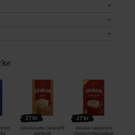
rke
27 kr
27 kr
nrost
Gevalia Latte Caramel 8-
Gevalia Cappuccino
25g
portioner
Classic Portionspåsar