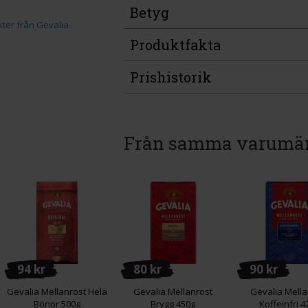
Betyg
Produktfakta
Prishistorik
Från samma varumä
94 kr
80 kr
90 kr
Gevalia Mellanrost Hela
Gevalia Mellanrost
Gevalia Mella
Bönor 500g
Brygg 450g
Koffeinfri 4