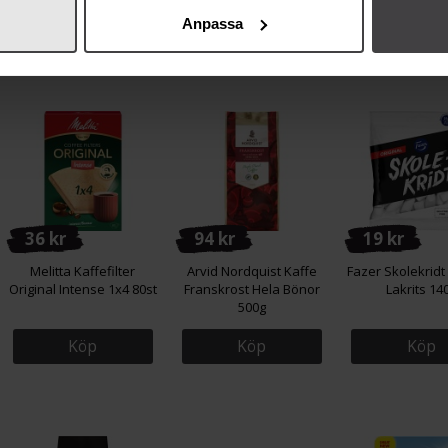
Anpassa
Andra köper även
36 kr
94 kr
19 kr
Melitta Kaffefilter
Arvid Nordquist Kaffe
Fazer Skolekridt 
Original Intense 1x4 80st
Franskrost Hela Bönor
Lakrits 14
500g
Köp
Köp
Köp