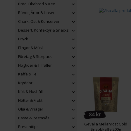
Bröd, Fikabröd & Kex
Bönor, Ärtor & Linser
Chark, Ost & Konserver
Dessert, Konfektyr & Snacks
Dryck
Flingor & Müsli
Företag & Storpack
Högtider & Tillfällen
Kaffe & Te
Kryddor
Kök & Hushåll
Nötter & Frukt
Olja & Vinäger
84 kr
Pasta & Pastasås
Gevalia Mellanrost Gold
Presenttips
Snabbkaffe 200g