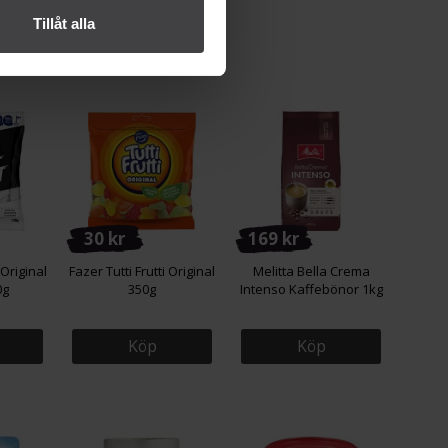
Tillåt alla
30 kr
169 kr
Original
Fazer Tutti Frutti Original
Melitta Bella Crema
0g
350g
Intenso Kaffebönor 1kg
Köp
Köp