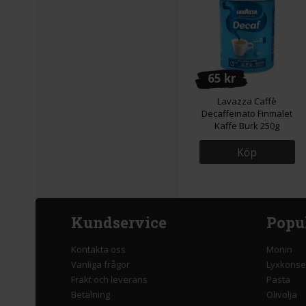
65 kr
Lavazza Caffè
Decaffeinato Finmalet
Kaffe Burk 250g
Köp
Kundservice
Popu
Kontakta oss
Monin
Vanliga frågor
Lyxkonse
Frakt och leverans
Pasta
Betalning
Olivolja