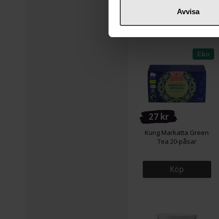
Avvisa
Eko
27 kr
Kung Markatta Green
Tea 20-påsar
Köp