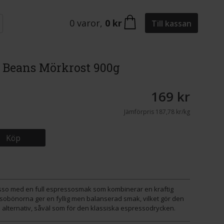
0
varor
,
0 kr
Till kassan
 Beans Mörkrost 900g
169 kr
Jämförpris
187,78 kr/kg
Köp
sso med en full espressosmak som kombinerar en kraftig
sobönorna ger en fyllig men balanserad smak, vilket gör den
e alternativ, såväl som för den klassiska espressodrycken.