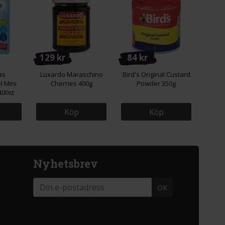
129 kr
84 kr
as
Luxardo Maraschino
Bird's Original Custard
 Mini
Cherries 400g
Powder 350g
400st
Köp
Köp
Nyhetsbrev
OK