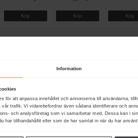
Köp
Köp
Köp
Information
64 kr
179 kr
80 kr
cookies
Tassimo Gevalia Original
Gevalia Crema Whole
Gevalia Mella
Mellanrost 16st
Beans Mellanrost 900g
Presso Presskaf
e för att anpassa innehållet och annonserna till användarna, tillh
vår trafik. Vi vidarebefordrar även sådana identifierare och anna
nnons- och analysföretag som vi samarbetar med. Dessa kan i sin
Köp
Köp
Köp
har tillhandahållit eller som de har samlat in när du har använt 