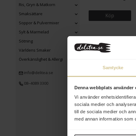
Ris, Gryn & Matkorn
Smaksättare
Köp
Soppor & Pulvermixer
Sylt & Marmelad
Sötning
Världens Smaker
Överkänslighet & Allergi
Samtycke
info@delitea.se
84 kr
08–4089 3300
Denna webbplats använder 
Gevalia Kaffe Mellanrost
Kok 450g
Vi använder enhetsidentifierar
sociala medier och analysera 
till de sociala medier och a
Köp
med annan information som du 