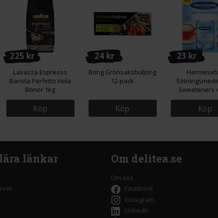
225 kr
24 kr
23 kr
Lavazza Espresso
Bong Grönsaksbuljong
Hermeset
Barista Perfetto Hela
12-pack
Sötningsmedel
Bönor 1kg
Sweeteners 
Köp
Köp
Köp
lära länkar
Om delitea.se
Om oss
rver
Facebook
Instagram
LinkedIn