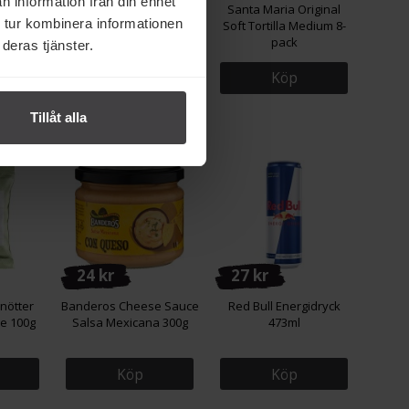
n information från din enhet
nsnacks
Toffifee Pralin 125g
Santa Maria Original
 tur kombinera informationen
Soft Tortilla Medium 8-
pack
deras tjänster.
Köp
Köp
Tillåt alla
24 kr
27 kr
nötter
Banderos Cheese Sauce
Red Bull Energidryck
e 100g
Salsa Mexicana 300g
473ml
Köp
Köp