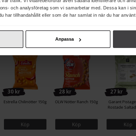
vår trafik. Vi vidarebefordrar även sådana identifierare och anna
Cloetta Kexchoklad Mini
Barilla Pasta Tortellini
Sundlings Baco
nnons- och analysföretag som vi samarbetar med. Dessa kan i sin
Påse 156g
Ost 250g
125g
har tillhandahållit eller som de har samlat in när du har använt 
Köp
Köp
Köp
Anpassa
30 kr
28 kr
27 kr
Estrella Chilinötter 150g
OLW Nötter Ranch 150g
Garant Pistage
Rostade Saltad
Köp
Köp
Köp