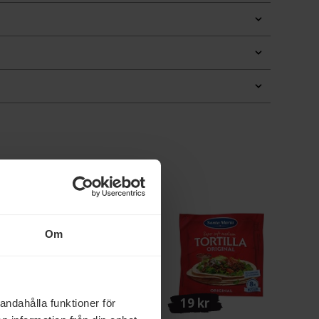
Om
25 kr
19 kr
andahålla funktioner för