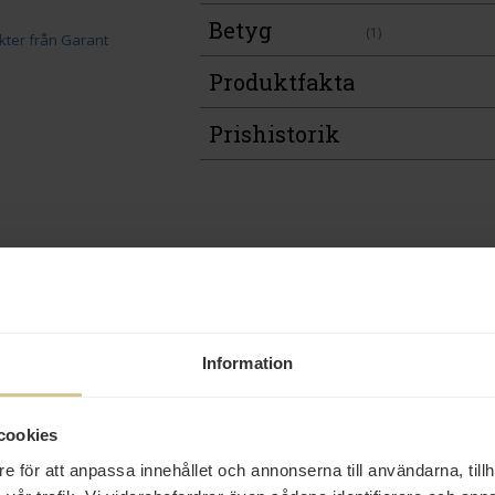
Betyg
(1)
Produktfakta
Prishistorik
Andra köper även
Information
cookies
28 kr
42 kr
24 kr
e för att anpassa innehållet och annonserna till användarna, tillh