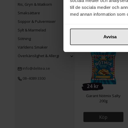
sociala medier och analysera 
Garant Nötmix Sött &
Ris, Gryn & Matkorn
till de sociala medier och a
Salt 175g
Smaksättare
med annan information som du 
Soppor & Pulvermixer
Köp
Sylt & Marmelad
Avvisa
Sötning
Världens Smaker
Överkänslighet & Allergi
info@delitea.se
08–4089 3300
24 kr
Garant Nötmix Salty
200g
Köp