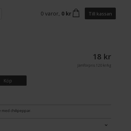
0
varor
,
0 kr
Till kassan
18 kr
Jämförpris
120 kr/kg
Köp
e med chilipeppar.