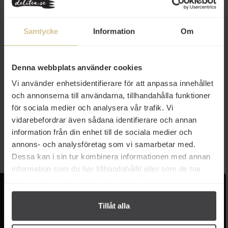
Samtycke
Information
Om
Denna webbplats använder cookies
Vi använder enhetsidentifierare för att anpassa innehållet
55 kr
och annonserna till användarna, tillhandahålla funktioner
Frit Ravich Fläsksvål 100g
för sociala medier och analysera vår trafik. Vi
vidarebefordrar även sådana identifierare och annan
information från din enhet till de sociala medier och
Mer info
annons- och analysföretag som vi samarbetar med.
Dessa kan i sin tur kombinera informationen med annan
information som du har tillhandahållit eller som de har
samlat in när du har använt deras tjänster.
Kundservice
Populära länkar
Tillåt alla
Kontakta oss
Monin
Vanliga frågor
Lyxkonserver