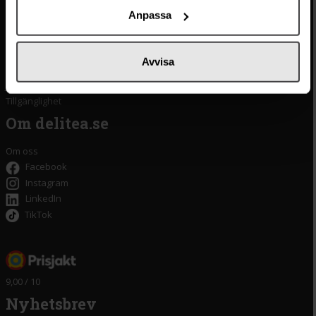
Frakt och leverans
Pasta
Anpassa
Betalning
Olivolja
Köpvillkor
Kaffe & Te
Integritetspolicy
Oliver
Avvisa
Cookieinställningar
Pistagekräm
Jobba hos oss
Press
/
Länkar
Tillgänglighet
Om delitea.se
Om oss
Facebook
Instagram
LinkedIn
TikTok
9,00 / 10
Nyhetsbrev