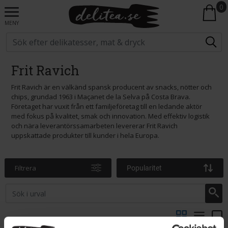
0
MENY
Frit Ravich
Frit Ravich är en välkänd spansk producent av snacks, nötter och
chips, grundad 1963 i Maçanet de la Selva på Costa Brava.
Företaget har vuxit från ett familjeföretag till en ledande aktör
med fokus på kvalitet, smak och innovation. Med effektiv logistik
och nära leverantörssamarbeten levererar Frit Ravich
uppskattade produkter till kunder i hela Europa.
Filtrera
Popularitet