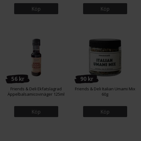
Köp
Köp
56 kr
90 kr
Friends & Deli Ekfatslagrad
Friends & Deli Italian Umami Mix
Äppelbalsamicovinäger 125ml
60g
Köp
Köp