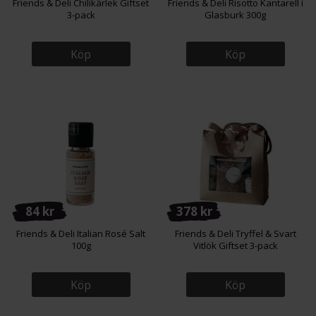
Friends & Deli Chilikärlek Giftset
Friends & Deli Risotto Kantarell i
3-pack
Glasburk 300g
Köp
Köp
84 kr
378 kr
Friends & Deli Italian Rosé Salt
Friends & Deli Tryffel & Svart
100g
Vitlök Giftset 3-pack
Köp
Köp