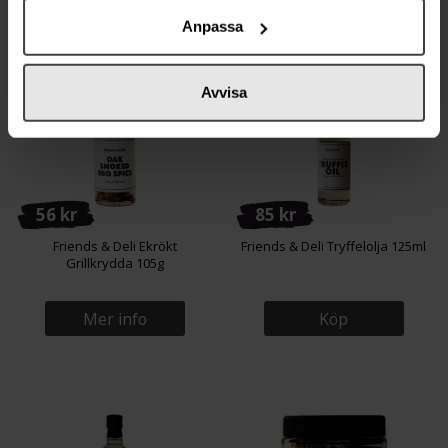
Anpassa
Avvisa
56 kr
85 kr
Friends & Deli Ekrökt
Friends & Deli Tryffelolja 125ml
Grillkrydda 105g
Mer info
Köp