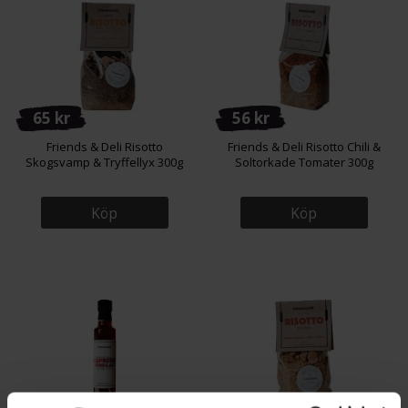
65 kr
56 kr
Friends & Deli Risotto
Friends & Deli Risotto Chili &
Skogsvamp & Tryffellyx 300g
Soltorkade Tomater 300g
Köp
Köp