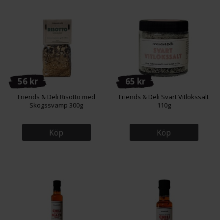
56 kr
65 kr
Friends & Deli Risotto med
Friends & Deli Svart Vitlökssalt
Skogssvamp 300g
110g
Köp
Köp