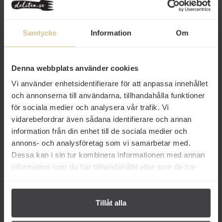
95 kr
65 kr
Friends & Deli Hallonvinäger
Friends & Deli Risotto Saffran
250ml
300g
Samtycke
Information
Om
Köp
Köp
Denna webbplats använder cookies
Vi använder enhetsidentifierare för att anpassa innehållet
och annonserna till användarna, tillhandahålla funktioner
för sociala medier och analysera vår trafik. Vi
vidarebefordrar även sådana identifierare och annan
information från din enhet till de sociala medier och
annons- och analysföretag som vi samarbetar med.
Dessa kan i sin tur kombinera informationen med annan
84 kr
58 kr
information som du har tillhandahållit eller som de har
samlat in när du har använt deras tjänster.
Friends & Deli Ekfatslagrad
Friends & Deli Havssalt
Äppelbalsamicovinäger 250ml
Äppelrökt 120g
Tillåt alla
Köp
Köp