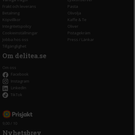
Frakt och leverans
Pasta
Betalning
Olivolja
Köpvillkor
Kaffe & Te
Integritetspolicy
Oliver
Cookieinställningar
Pistagekräm
Jobba hos oss
Press
/
Länkar
Tillgänglighet
Om delitea.se
Om oss
Facebook
Instagram
LinkedIn
TikTok
9,00 / 10
Nyhetsbrev