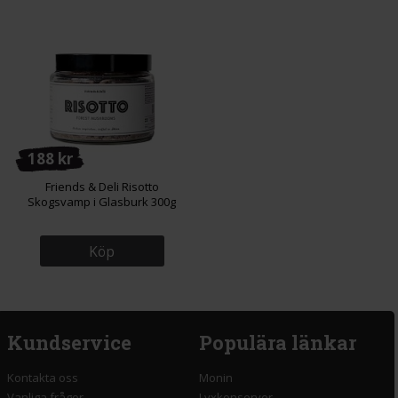
188 kr
Friends & Deli Risotto
Skogsvamp i Glasburk 300g
Köp
Kundservice
Populära länkar
Kontakta oss
Monin
Vanliga frågor
Lyxkonserver