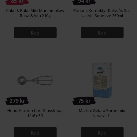
85 kr
94 kr
Cake & Bake Mini Marshmallow
Pärlans Konfektyr Kolasås Salt
Rosa & Vita 210g
Lakrits Squeeze 250ml
Köp
Köp
279 kr
75 kr
Hendi Kitchen Line Glasskopa
Martini Gelato Sorbetmix
1/16 ø59
Neutral 1L
Köp
Köp