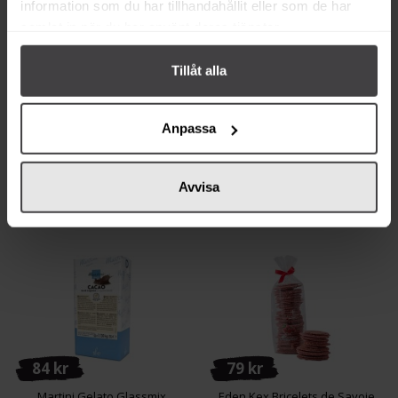
information som du har tillhandahållit eller som de har
samlat in när du har använt deras tjänster.
Tillåt alla
94 kr
59 kr
MR Cake Kolasås Vanilj 250ml
Kouvolan Lakritsi Lakritspulver
35g
Anpassa
Köp
Köp
Avvisa
84 kr
79 kr
Martini Gelato Glassmix
Eden Kex Bricelets de Savoie