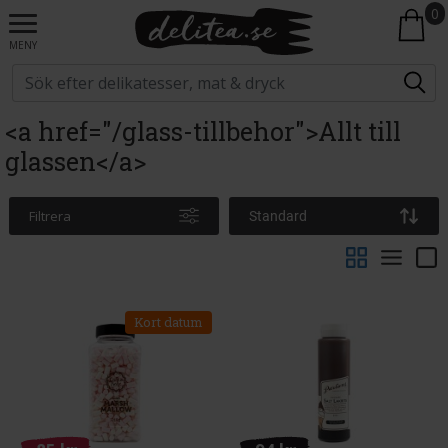
0
MENY
<a href="/glass-tillbehor">Allt till
glassen</a>
Filtrera
Standard
Kort datum