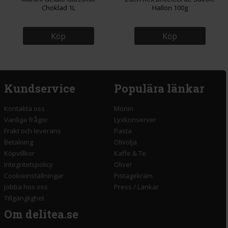
Choklad 1L
Hallon 100g
Köp
Köp
Kundservice
Populära länkar
Kontakta oss
Monin
Vanliga frågor
Lyxkonserver
Frakt och leverans
Pasta
Betalning
Olivolja
Köpvillkor
Kaffe & Te
Integritetspolicy
Oliver
Cookieinställningar
Pistagekräm
Jobba hos oss
Press
/
Länkar
Tillgänglighet
Om delitea.se