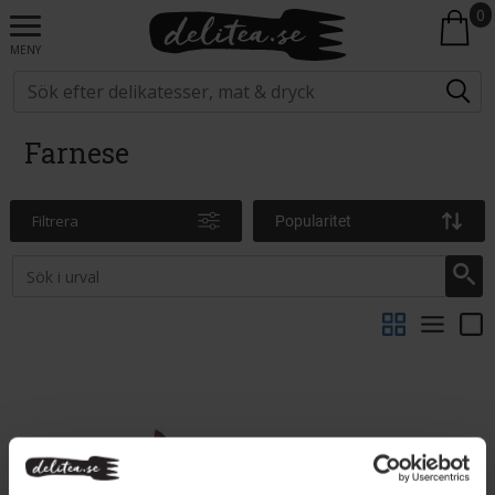
0
MENY
Farnese
Filtrera
Popularitet