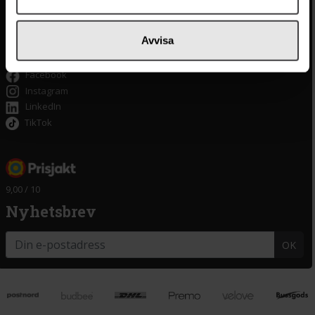
Tillgänglighet
Om delitea.se
Avvisa
Om oss
Facebook
Instagram
LinkedIn
TikTok
9,00 / 10
Nyhetsbrev
OK