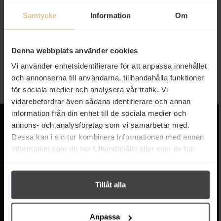
Samtycke
Information
Om
129 kr
Farnese Strolghino Salami 240g
Denna webbplats använder cookies
Vi använder enhetsidentifierare för att anpassa innehållet
Mer info
och annonserna till användarna, tillhandahålla funktioner
för sociala medier och analysera vår trafik. Vi
vidarebefordrar även sådana identifierare och annan
information från din enhet till de sociala medier och
Kundservice
Populära länkar
annons- och analysföretag som vi samarbetar med.
Dessa kan i sin tur kombinera informationen med annan
Kontakta oss
Monin
information som du har tillhandahållit eller som de har
Vanliga frågor
Lyxkonserver
samlat in när du har använt deras tjänster.
Frakt och leverans
Pasta
Betalning
Olivolja
Köpvillkor
Kaffe & Te
Tillåt alla
Integritetspolicy
Oliver
Cookieinställningar
Pistagekräm
Jobba hos oss
Press
/
Länkar
Anpassa