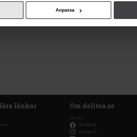
Anpassa
lära länkar
Om delitea.se
Om oss
rver
Facebook
Instagram