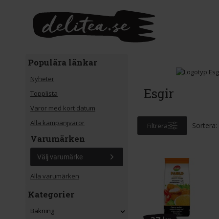
Gå till huvudinnehåll
Populära länkar
Nyheter
Esgir
Topplista
Varor med kort datum
Alla kampanjvaror
Sortera:
Filtrera
Varumärken
Välj varumärke
Alla varumärken
Kategorier
Bakning