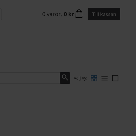
0
varor
,
0 kr
Till kassan
Välj vy: