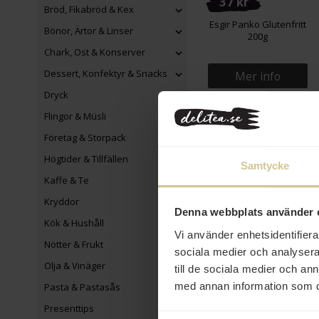
37 kr
Bröd, Fikabröd & Kex
Esgir Panko Glutenfritt
Bönor, Ärtor & Linser
200g
Chark, Ost & Konserver
Dessert, Konfektyr & Snacks
Mer info
Dryck
Flingor & Müsli
Företag & Storpack
Högtider & Tillfällen
Samtycke
Kaffe & Te
Kryddor
Denna webbplats använder 
Kök & Hushåll
Vi använder enhetsidentifierar
Nötter & Frukt
sociala medier och analysera 
Olja & Vinäger
till de sociala medier och a
med annan information som du 
Pasta & Pastasås
Presenttips