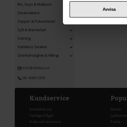
Ris, Gryn & Matkorn
Avvisa
Smaksättare
Soppor & Pulvermixer
Sylt & Marmelad
Sötning
Världens Smaker
Överkänslighet & Allergi
info@delitea.se
08–4089 3300
Kundservice
Popu
Kontakta oss
Monin
Vanliga frågor
Lyxkonse
Frakt och leverans
Pasta