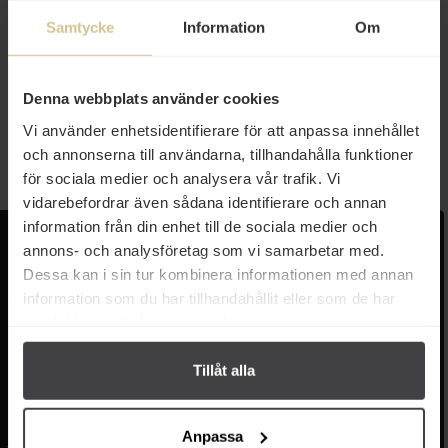
Samtycke
Information
Om
33 kr
33 kr
Elovena Havregrynsgröt Äpple
Elovena Havregrynsgröt Mörk
Blåbär Hallon 6x35g
Choklad Hallon 6x35g
Denna webbplats använder cookies
Vi använder enhetsidentifierare för att anpassa innehållet
Köp
Köp
och annonserna till användarna, tillhandahålla funktioner
för sociala medier och analysera vår trafik. Vi
vidarebefordrar även sådana identifierare och annan
information från din enhet till de sociala medier och
Kundservice
Populära länkar
annons- och analysföretag som vi samarbetar med.
Dessa kan i sin tur kombinera informationen med annan
Kontakta oss
Monin
information som du har tillhandahållit eller som de har
Vanliga frågor
Lyxkonserver
samlat in när du har använt deras tjänster.
Frakt och leverans
Pasta
Betalning
Olivolja
Tillåt alla
Köpvillkor
Kaffe & Te
Integritetspolicy
Oliver
Cookieinställningar
Pistagekräm
Anpassa
Jobba hos oss
Press
/
Länkar