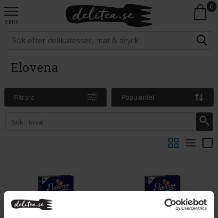
0
MENY
Elovena
Filtrera
Popularitet