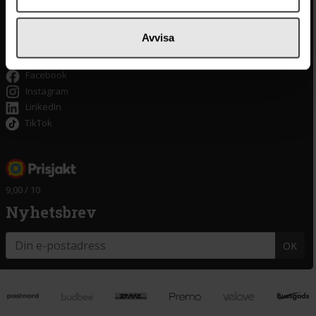
Tillgänglighet
Om delitea.se
Avvisa
Om oss
Facebook
Instagram
LinkedIn
TikTok
9,00 / 10
Nyhetsbrev
OK