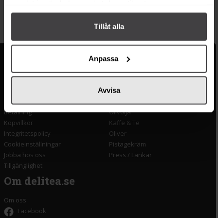
samlat in när du har använt deras tjänster.
Köp
Tillåt alla
Kundservice
Populära länkar
Anpassa
Kontakta oss
Monin
Avvisa
Vanliga frågor
Lyxkonserver
Frakt och leverans
Pasta
Betalning
Olivolja
Köpvillkor
Kaffe & Te
Integritetspolicy
Oliver
Cookieinställningar
Pistagekräm
Jobba hos oss
Press
/
Länkar
Tillgänglighet
Om delitea.se
Om oss
Facebook