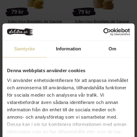
79 kr
79 kr
Eden Kex Bricelets de Savoie
Eden Kex Bricelets de Savoie
Citron 100g
Beaufort 100g
Köp
Mer info
Samtycke
Information
Om
Denna webbplats använder cookies
Vi använder enhetsidentifierare för att anpassa innehållet
och annonserna till användarna, tillhandahålla funktioner
för sociala medier och analysera vår trafik. Vi
vidarebefordrar även sådana identifierare och annan
information från din enhet till de sociala medier och
79 kr
annons- och analysföretag som vi samarbetar med.
Eden Kex Bricelets de Savoie
Dessa kan i sin tur kombinera informationen med annan
Hallon 100g
information som du har tillhandahållit eller som de har