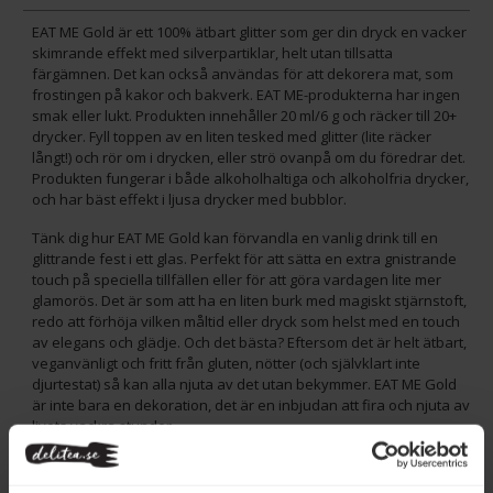
EAT ME Gold är ett 100% ätbart glitter som ger din dryck en vacker
skimrande effekt med silverpartiklar, helt utan tillsatta
färgämnen. Det kan också användas för att dekorera mat, som
frostingen på kakor och bakverk. EAT ME-produkterna har ingen
smak eller lukt. Produkten innehåller 20 ml/6 g och räcker till 20+
drycker. Fyll toppen av en liten tesked med glitter (lite räcker
långt!) och rör om i drycken, eller strö ovanpå om du föredrar det.
Produkten fungerar i både alkoholhaltiga och alkoholfria drycker,
och har bäst effekt i ljusa drycker med bubblor.
Tänk dig hur EAT ME Gold kan förvandla en vanlig drink till en
glittrande fest i ett glas. Perfekt för att sätta en extra gnistrande
touch på speciella tillfällen eller för att göra vardagen lite mer
glamorös. Det är som att ha en liten burk med magiskt stjärnstoft,
redo att förhöja vilken måltid eller dryck som helst med en touch
av elegans och glädje. Och det bästa? Eftersom det är helt ätbart,
veganvänligt och fritt från gluten, nötter (och självklart inte
djurtestat) så kan alla njuta av det utan bekymmer. EAT ME Gold
är inte bara en dekoration, det är en inbjudan att fira och njuta av
livets vackra stunder.
100 % ätbart, utan smak eller doft
Veganskt | Glutenfritt | Nötfritt