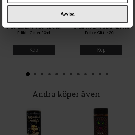
Avvisa
188 kr
188 kr
Glitter Eco Lovers EAT ME Clear
Glitter Eco Lovers EAT ME Rose
Edible Glitter 20ml
Edible Glitter 20ml
Köp
Köp
Andra köper även