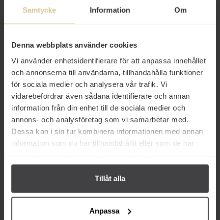
Samtycke
Information
Om
Innehåll
Betyg
Denna webbplats använder cookies
Vi använder enhetsidentifierare för att anpassa innehållet
Produktfakta
och annonserna till användarna, tillhandahålla funktioner
för sociala medier och analysera vår trafik. Vi
Prishistorik
vidarebefordrar även sådana identifierare och annan
information från din enhet till de sociala medier och
annons- och analysföretag som vi samarbetar med.
Dessa kan i sin tur kombinera informationen med annan
information som du har tillhandahållit eller som de har
samlat in när du har använt deras tjänster.
Relaterade varor
Tillåt alla
Anpassa