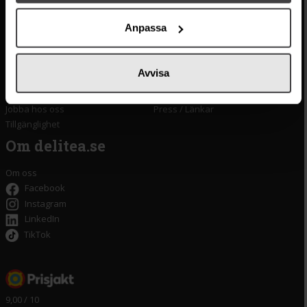
Kontakta oss
Monin
Vanliga frågor
Lyxkonserver
Anpassa
Frakt och leverans
Pasta
Betalning
Olivolja
Köpvillkor
Kaffe & Te
Avvisa
Integritetspolicy
Oliver
Cookieinställningar
Pistagekräm
Jobba hos oss
Press
/
Länkar
Tillgänglighet
Om delitea.se
Om oss
Facebook
Instagram
LinkedIn
TikTok
9,00 / 10