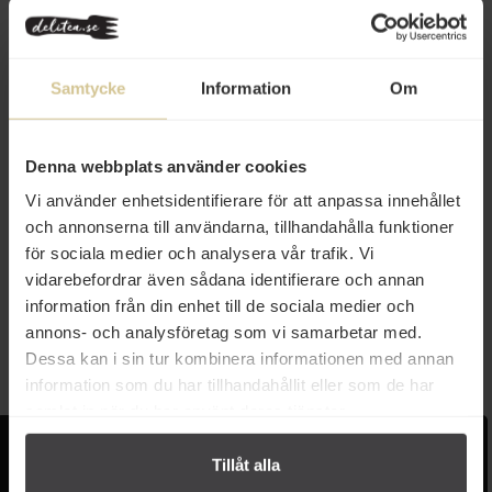
Samtycke
Information
Om
Denna webbplats använder cookies
Vi använder enhetsidentifierare för att anpassa innehållet
56 kr
56 kr
och annonserna till användarna, tillhandahålla funktioner
för sociala medier och analysera vår trafik. Vi
Colacchio Treccine Grissini Lök
Colacchio Treccine Grissini
vidarebefordrar även sådana identifierare och annan
& Oliver 300g
Potatis & Rosmarin 300g
information från din enhet till de sociala medier och
annons- och analysföretag som vi samarbetar med.
Köp
Köp
Dessa kan i sin tur kombinera informationen med annan
information som du har tillhandahållit eller som de har
samlat in när du har använt deras tjänster.
Kundservice
Populära länkar
Tillåt alla