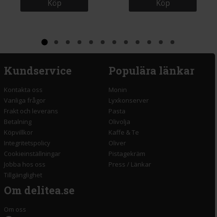
Köp
Köp
Kundservice
Populära länkar
Kontakta oss
Monin
Vanliga frågor
Lyxkonserver
Frakt och leverans
Pasta
Betalning
Olivolja
Köpvillkor
Kaffe & Te
Integritetspolicy
Oliver
Cookieinställningar
Pistagekräm
Jobba hos oss
Press
/
Länkar
Tillgänglighet
Om delitea.se
Om oss