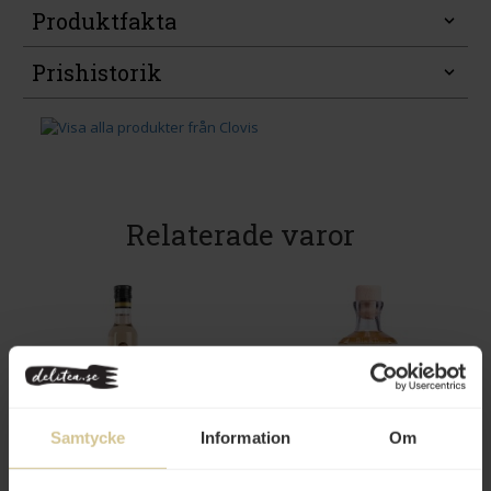
Produktfakta
Prishistorik
Relaterade varor
65 kr
179 kr
Samtycke
Information
Om
Werners Champagne Ardenne
Giusti Condiment Bianco 5år
Vitvinsvinäger 500ml
Cubica 250ml