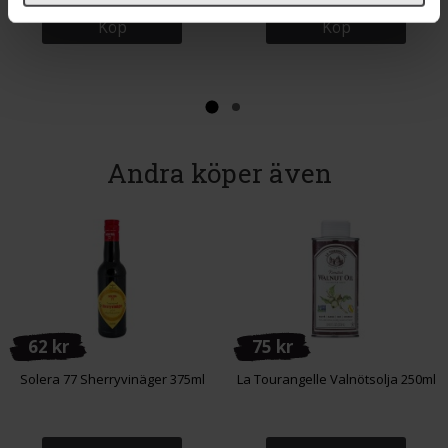
Köp
Köp
Andra köper även
62 kr
75 kr
Solera 77 Sherryvinäger 375ml
La Tourangelle Valnötsolja 250ml