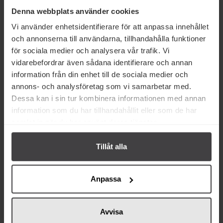
Denna webbplats använder cookies
Köp
Köp
Vi använder enhetsidentifierare för att anpassa innehållet
och annonserna till användarna, tillhandahålla funktioner
för sociala medier och analysera vår trafik. Vi
vidarebefordrar även sådana identifierare och annan
information från din enhet till de sociala medier och
annons- och analysföretag som vi samarbetar med.
Från samma varumärke
Dessa kan i sin tur kombinera informationen med annan
information som du har tillhandahållit eller som de har
samlat in när du har använt deras tjänster.
Tillåt alla
Anpassa
65 kr
65 kr
Clovis Dragonvinäger 250ml
Clovis Vitvinsvinäger med Örter
från Provence 250ml
Avvisa