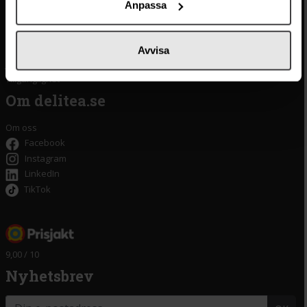
Betalning
Olivolja
Anpassa
Köpvillkor
Kaffe & Te
Integritetspolicy
Oliver
Cookieinställningar
Pistagekräm
Avvisa
Jobba hos oss
Press
/
Länkar
Tillgänglighet
Om delitea.se
Om oss
Facebook
Instagram
LinkedIn
TikTok
9,00 / 10
Nyhetsbrev