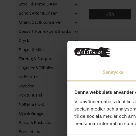
Bröd, Fikabröd & Kex
Bönor, Ärtor & Linser
Köp
Chark, Ost & Konserver
Dessert, Konfektyr & Snacks
Dryck
Flingor & Müsli
Företag & Storpack
Högtider & Tillfällen
Samtycke
Kaffe & Te
Kryddor
Denna webbplats använder 
Kök & Hushåll
Vi använder enhetsidentifierar
Nötter & Frukt
sociala medier och analysera 
Olja & Vinäger
till de sociala medier och a
Pasta & Pastasås
med annan information som du 
Presenttips