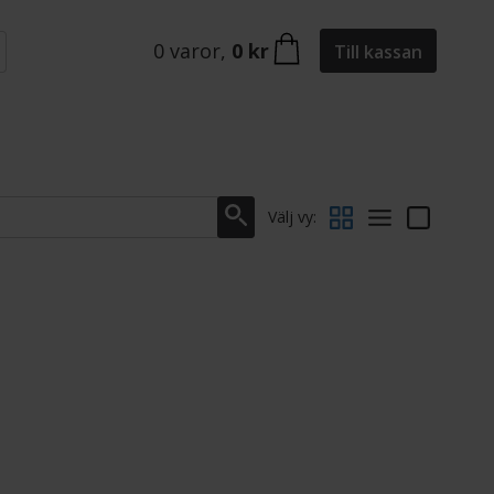
0
varor
,
0 kr
Till kassan
Välj vy: