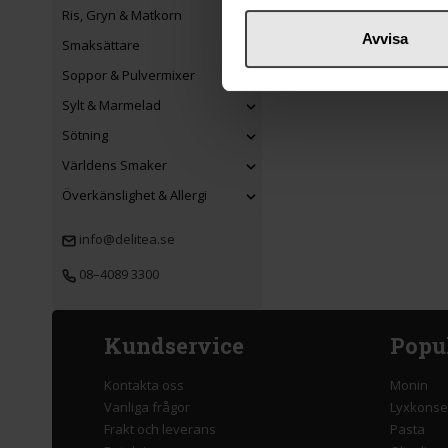
Ris, Gryn & Matkorn
Avvisa
Smaksättare
Soppor & Pulvermixer
Sylt & Marmelad
Sötning
Världens Smaker
Överkänslighet & Allergi
info@delitea.se
08–4089 3300
Kundservice
Popu
Kontakta oss
Monin
Vanliga frågor
Lyxkonse
Frakt och leverans
Pasta