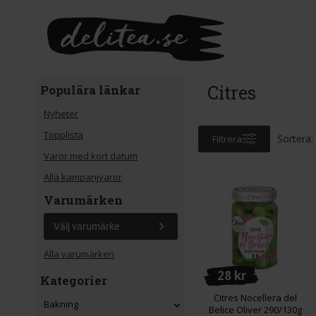
Gå till huvudinnehåll
Citres
Populära länkar
Nyheter
Topplista
Sortera:
Filtrera
Varor med kort datum
Alla kampanjvaror
Varumärken
Välj varumärke
Alla varumärken
28 kr
Kategorier
Citres Nocellera del
Bakning
Belice Oliver 290/130g