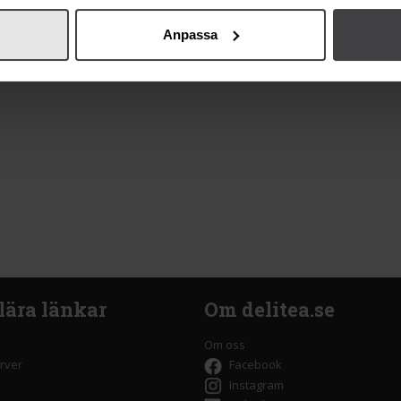
Anpassa
lära länkar
Om delitea.se
Om oss
rver
Facebook
Instagram