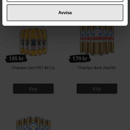
Avvisa
185 kr
179 kr
Champis Zero PET 8x1,5L
Champis Burk 20x33cl
Köp
Köp