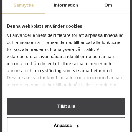
Samtycke
Information
Om
Champis PET 1,5L
Champis Zero PET 1,5L
Denna webbplats använder cookies
Köp
Köp
Vi använder enhetsidentifierare för att anpassa innehållet
och annonserna till användarna, tillhandahålla funktioner
för sociala medier och analysera vår trafik. Vi
vidarebefordrar även sådana identifierare och annan
information från din enhet till de sociala medier och
annons- och analysföretag som vi samarbetar med.
Dessa kan i sin tur kombinera informationen med annan
information som du har tillhandahållit eller som de har
samlat in när du har använt deras tjänster.
110 kr
110 kr
Champis Zero PET 18x33cl
Champis PET 18x33cl
Tillåt alla
Köp
Köp
Anpassa