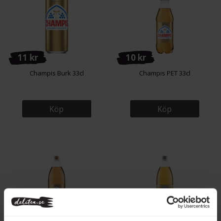
11 kr
10 kr
Champis Burk 33cl
Champis PET 33cl
Köp
Köp
21 kr
24 kr