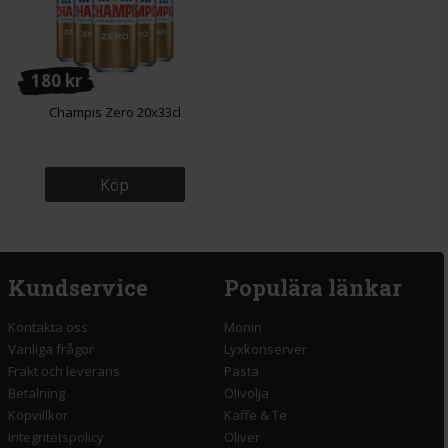
180 kr
Champis Zero 20x33cl
Köp
Kundservice
Populära länkar
Kontakta oss
Monin
Vanliga frågor
Lyxkonserver
Frakt och leverans
Pasta
Betalning
Olivolja
Köpvillkor
Kaffe & Te
Integritetspolicy
Oliver